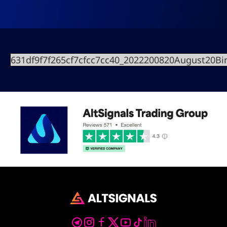
631df9f7f265cf7cfcc7cc40_2022200820August20B