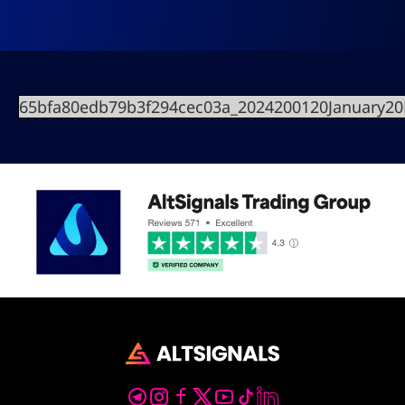
65bfa80edb79b3f294cec03a_2024200120January2