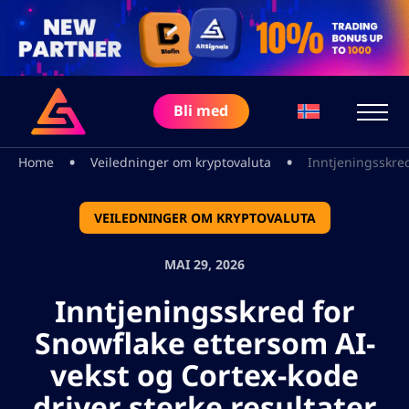
Bli med
•
•
Home
Veiledninger om kryptovaluta
Inntjeningsskred
VEILEDNINGER OM KRYPTOVALUTA
MAI 29, 2026
Inntjeningsskred for
Snowflake ettersom AI-
vekst og Cortex-kode
driver sterke resultater