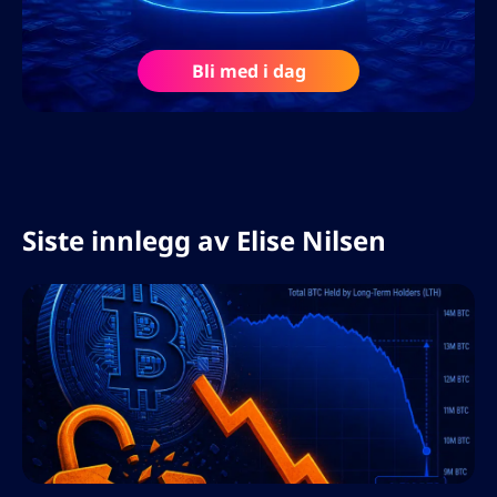
flytende norsk og engelsk, og har med
suksess ledet skandinaviske og
Bli med i dag
internasjonale markedsføringskampanjer
innen finans, fintech og
investeringstjenester, og hjulpet
merkevarer med å bygge autoritet og tillit
i svært konkurransepregede markeder.
Siste innlegg av
Elise Nilsen