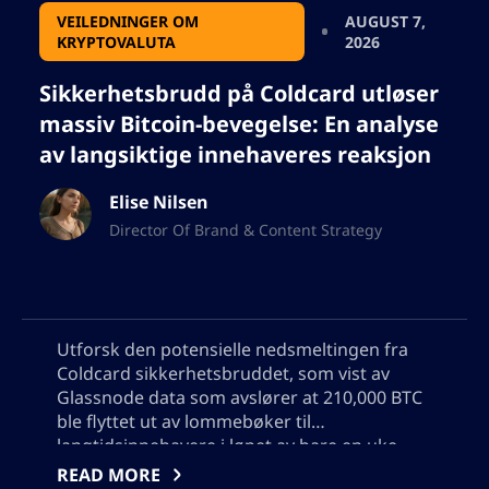
VEILEDNINGER OM
AUGUST 7,
KRYPTOVALUTA
2026
Sikkerhetsbrudd på Coldcard utløser
massiv Bitcoin-bevegelse: En analyse
av langsiktige innehaveres reaksjon
Elise Nilsen
Director Of Brand & Content Strategy
Utforsk den potensielle nedsmeltingen fra
Coldcard sikkerhetsbruddet, som vist av
Glassnode data som avslører at 210,000 BTC
ble flyttet ut av lommebøker til
langtidsinnehavere i løpet av bare en uke.
Lær om betydningen av denne største
READ MORE