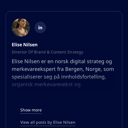
Elise Nilsen
Director Of Brand & Content Strategy
Elise Nilsen er en norsk digital strateg og
merkevareekspert fra Bergen, Norge, som
spesialiserer seg på innholdsfortelling,
organisk merkevarevekst og
publikumsengasjement. Med bakgrunn i
kommunikasjon og psykologi har hun
bygget en karriere ved å hjelpe bedrifter
Show more
med å lage overbevisende
merkevarefortellinger som ikke bare
View all posts by Elise Nilsen