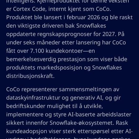
intelligens. Kjerneproduktet for denne veksten
er Cortex Code, internt kjent som CoCo.
Produktet ble lansert i februar 2026 og ble raskt
den viktigste driveren bak Snowflakes
oppdaterte regnskapsprognoser for 2027. På
under seks måneder etter lansering har CoCo
fått over 7.100 kunde­kontoer—en
bemerkelsesverdig prestasjon som viser både
produktets markedsposisjon og Snowflakes
distribusjonskraft.
CoCo representerer sammensmeltingen av
dataskyinfrastruktur og generativ AI, og gir
bedriftskunder mulighet til å utvikle,
implementere og styre AI-baserte arbeidslaster
sikkert innenfor Snowflake-økosystemet. Rask
kundeadopsjon viser sterk etterspørsel etter AI-