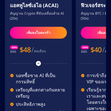
แอคทูไลซ์เอไอ (ACAI)
ฟิวเจอร์สระดั
สัญญาณ Crypto ที่ขับเคลื่อนด้วย AI
สัญญาณ BTC / ETH ที
(20x)
(50x)
เพิ่มลงในตะกร้า
เพิ่มลงใ
$
48
/
$
40
/
-50%
-50%
ต่อเดือน
ต่อเ
$96
$80
บอทซื้อขาย AI ที่เป็น
การเข้าถึงก
กรรมสิทธิ์
VIP ของเรา
เหรียญที่แตกต่างกันหลาย
เรียนรู้จากผู
เหรียญ
เราและสนท
โดยตรงในกล
ประสิทธิภาพสูง
เฉพาะของเ