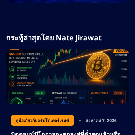
ตลาดคริปโตและฟอเร็กซ์ ประกอบกับความรู้
เกี่ยวกับอัลกอริทึมของเสิร์ชเอ็นจิ้นและเครื่องมือ
AI ทำให้เขาเป็นทรัพยากรอันล้ำค่าในแวดวง
ดิจิทัลที่กำลังพัฒนาอย่างรวดเร็ว
กระทู้ล่าสุดโดย
Nate Jirawat
ที่ AltSignals เนทรับผิดชอบในการขยายการ
เข้าถึงแบรนด์ทั่วโลก เพิ่มประสิทธิภาพกลยุทธ์
คอนเทนต์สำหรับ ActualizeAI และนำแนวทาง
ปฏิบัติที่ดีที่สุดด้าน SEO มาใช้ เพื่อขับเคลื่อนการ
เติบโตอย่างยั่งยืน เขามุ่งเน้นไปที่การใช้
ประโยชน์จากคีย์เวิร์ดที่มีผู้สนใจสูง การ
วางแผนคอนเทนต์เชิงกลยุทธ์ และการวิเคราะห์
คู่แข่ง เพื่อให้มั่นใจว่า AltSignals ยังคงเป็นผู้นำ
ด้านโซลูชันการซื้อขายที่ขับเคลื่อนด้วย AI
ด้วยความหลงใหลในด้านการเงิน เทคโนโลยี
คู่มือเกี่ยวกับคริปโตเคอร์เรนซี
สิงหาคม 7, 2026
บล็อกเชน และการตลาดที่ขับเคลื่อนด้วยข้อมูล
บิตคอยน์มีโอกาสจะตกลงสู่ที่ต่ำสุดแล้วหรือ