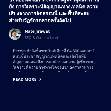
เนทยังคงขยายขอบเขตในวงการ SEO อย่างต่อ
ยัง การวิเคราะห์สัญญาณทางเทคนิค ความ
เนื่อง ช่วยให้แบรนด์ต่างๆ เพิ่มการมองเห็นทาง
เสี่ยงจากการจัดสรรหนี้ และพื้นที่สะสม
ออนไลน์ให้สูงสุด และดึงดูดกลุ่มลูกค้าที่ภักดีทั้ง
สำหรับวัฏจักรตลาดครั้งถัดไป
เทรดเดอร์และนักลงทุน
Nate Jirawat
SEO & Content Lead
Bitcoin กำลังซื้อขายใกล้เคียงที่ 64,800 ดอลลาร์
แทนชี้ประชาสัญญาณเทคนิคและเชิงโซ่ที่มี
สัญญาณแสดงถึงการตกต่ำของตลาด ผู้เชี่ยวชาญ
วิเคราะห์ความต่างทางโคจรบวก อัตราส่วนการใช้
งบประมาณ และสัญญาณเชิงองค์กร ขณะที่
พิจารณาว่าการเคลื่อนไหวถัดไปของ Bitcoin จะ
READ MORE
เป็นการส่งสัญญาณการคืนกระแสหรือความ
ผันผวนที่มากขึ้น ค้นพบแนวทางสำคัญ กลยุทธ์การ