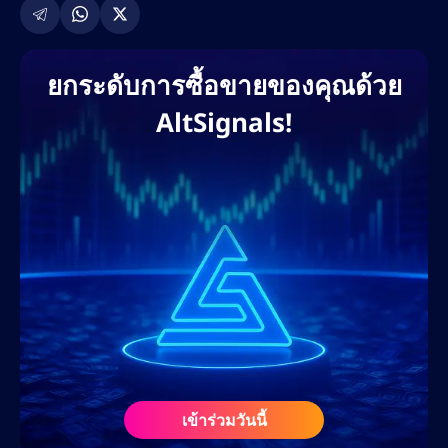
และการตลาดคอนเทนต์ที่ขับเคลื่อนด้วย AI เขา
เคยร่วมงานกับแพลตฟอร์มแลกเปลี่ยนคริปโต
ชั้นนำ โบรกเกอร์ฟอเร็กซ์ โครงการ DeFi และ
ยกระดับการซื้อขายของคุณด้วย
แพลตฟอร์มการศึกษาด้านการซื้อขาย เพื่อช่วย
AltSignals!
ให้แบรนด์ต่างๆ ขยายการเข้าถึงบนโลกดิจิทัล
และครองอันดับการค้นหา แนวทางที่ขับเคลื่อน
ด้วยข้อมูลของเขาช่วยให้มั่นใจได้ว่าจะได้รับ
ROI สูงสุด การมีส่วนร่วมของผู้ใช้ และการสร้าง
ลีดสูงสุด ผ่านบล็อกที่ปรับแต่ง SEO หน้าแลนดิ้ง
เพจ และกลยุทธ์คอนเทนต์ที่เน้นการแปลงเป็น
ลูกค้า
ก่อนร่วมงานกับ AltSignals ในเดือนกุมภาพันธ์
2568 เนทเคยร่วมงานกับเว็บไซต์สื่อคริปโตชั้น
นำ ศูนย์การเรียนรู้ฟอเร็กซ์ และโปรเจกต์ Web3
ในฐานะที่ปรึกษา SEO และนักวางกลยุทธ์ด้าน
เข้าร่วมวันนี้
เนื้อหา ความรู้ความเข้าใจอย่างลึกซึ้งเกี่ยวกับ