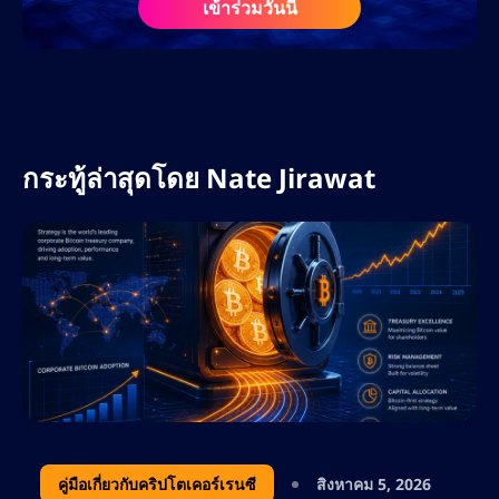
เข้าร่วมวันนี้
เนื้อหา ความรู้ความเข้าใจอย่างลึกซึ้งเกี่ยวกับ
ตลาดคริปโตและฟอเร็กซ์ ประกอบกับความรู้
เกี่ยวกับอัลกอริทึมของเสิร์ชเอ็นจิ้นและเครื่องมือ
AI ทำให้เขาเป็นทรัพยากรอันล้ำค่าในแวดวง
ดิจิทัลที่กำลังพัฒนาอย่างรวดเร็ว
กระทู้ล่าสุดโดย
Nate Jirawat
ที่ AltSignals เนทรับผิดชอบในการขยายการ
เข้าถึงแบรนด์ทั่วโลก เพิ่มประสิทธิภาพกลยุทธ์
คอนเทนต์สำหรับ ActualizeAI และนำแนวทาง
ปฏิบัติที่ดีที่สุดด้าน SEO มาใช้ เพื่อขับเคลื่อนการ
เติบโตอย่างยั่งยืน เขามุ่งเน้นไปที่การใช้
ประโยชน์จากคีย์เวิร์ดที่มีผู้สนใจสูง การ
วางแผนคอนเทนต์เชิงกลยุทธ์ และการวิเคราะห์
คู่แข่ง เพื่อให้มั่นใจว่า AltSignals ยังคงเป็นผู้นำ
ด้านโซลูชันการซื้อขายที่ขับเคลื่อนด้วย AI
ด้วยความหลงใหลในด้านการเงิน เทคโนโลยี
คู่มือเกี่ยวกับคริปโตเคอร์เรนซี
สิงหาคม 5, 2026