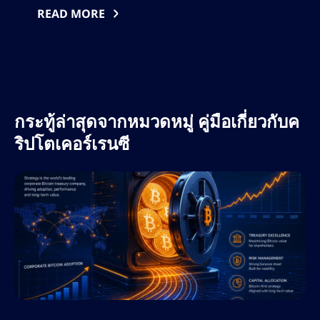
องค์กรที่ใหญ่ที่สุดในโลก ยุทธศาสตร์และการปรับ
READ MORE
เปลี่ยนวิธีการควบคุมเงินสำรองสายการขนส่ง
สาธารณะจาก Michael Saylor และกิจกรรมบน
เชิงเจาะจงที่โปร่งใส ให้มุ
กระทู้ล่าสุดจากหมวดหมู่ คู่มือเกี่ยวกับค
ริปโตเคอร์เรนซี