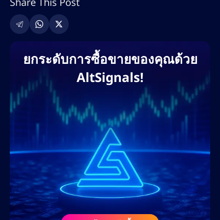
Share This Post
เพจ การค้นหาคีย์เวิร์ด กลยุทธ์การสร้างลิงก์
และการตลาดคอนเทนต์ที่ขับเคลื่อนด้วย AI เขา
เคยร่วมงานกับแพลตฟอร์มแลกเปลี่ยนคริปโต
ชั้นนำ โบรกเกอร์ฟอเร็กซ์ โครงการ DeFi และ
ยกระดับการซื้อขายของคุณด้วย
แพลตฟอร์มการศึกษาด้านการซื้อขาย เพื่อช่วย
AltSignals!
ให้แบรนด์ต่างๆ ขยายการเข้าถึงบนโลกดิจิทัล
และครองอันดับการค้นหา แนวทางที่ขับเคลื่อน
ด้วยข้อมูลของเขาช่วยให้มั่นใจได้ว่าจะได้รับ
ROI สูงสุด การมีส่วนร่วมของผู้ใช้ และการสร้าง
ลีดสูงสุด ผ่านบล็อกที่ปรับแต่ง SEO หน้าแลนดิ้ง
เพจ และกลยุทธ์คอนเทนต์ที่เน้นการแปลงเป็น
ลูกค้า
ก่อนร่วมงานกับ AltSignals ในเดือนกุมภาพันธ์
2568 เนทเคยร่วมงานกับเว็บไซต์สื่อคริปโตชั้น
นำ ศูนย์การเรียนรู้ฟอเร็กซ์ และโปรเจกต์ Web3
ในฐานะที่ปรึกษา SEO และนักวางกลยุทธ์ด้าน