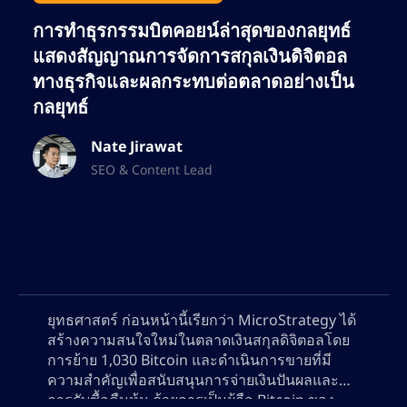
บล็อกเชน และการตลาดที่ขับเคลื่อนด้วยข้อมูล
การทำธุรกรรมบิตคอยน์ล่าสุดของกลยุทธ์
เนทยังคงขยายขอบเขตในวงการ SEO อย่างต่อ
แสดงสัญญาณการจัดการสกุลเงินดิจิตอล
เนื่อง ช่วยให้แบรนด์ต่างๆ เพิ่มการมองเห็นทาง
ทางธุรกิจและผลกระทบต่อตลาดอย่างเป็น
ออนไลน์ให้สูงสุด และดึงดูดกลุ่มลูกค้าที่ภักดีทั้ง
กลยุทธ์
เทรดเดอร์และนักลงทุน
Nate Jirawat
SEO & Content Lead
ยุทธศาสตร์ ก่อนหน้านี้เรียกว่า MicroStrategy ได้
สร้างความสนใจใหม่ในตลาดเงินสกุลดิจิตอลโดย
การย้าย 1,030 Bitcoin และดำเนินการขายที่มี
ความสำคัญเพื่อสนับสนุนการจ่ายเงินปันผลและ
การรับซื้อคืนหุ้น ด้วยการเป็นผู้ถือ Bitcoin ของ