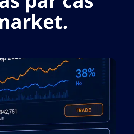
as par cas
ymarket.