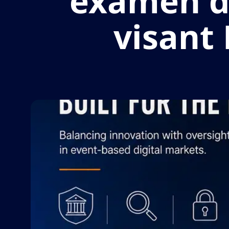
examen de
visant 