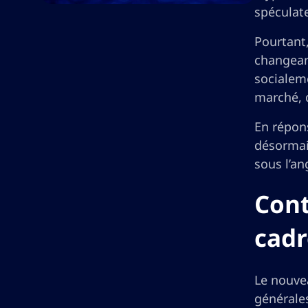
spéculate
Pourtant
changeant
socialem
marché, d
En répon
désormai
sous l’an
Cont
cadr
Le nouve
générales