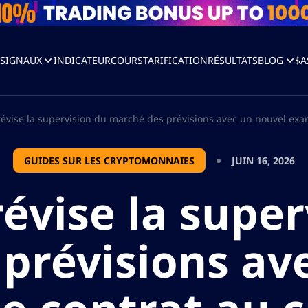
I
SIGNAUX
INDICATEUR
COURS
TARIFICATION
RÉSULTATS
BLOG
$A
révise la supervision du marché des prévisions avec un nouvel exam
GUIDES SUR LES CRYPTOMONNAIES
JUIN 16, 2026
révise la super
prévisions av