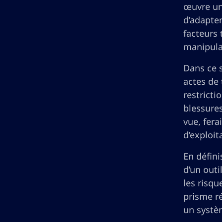
œuvre un
d’adapte
facteurs 
manipula
Dans ce s
actes de 
restricti
blessure
vue, fera
d’exploita
En défini
d’un out
les risqu
prisme ré
un systè