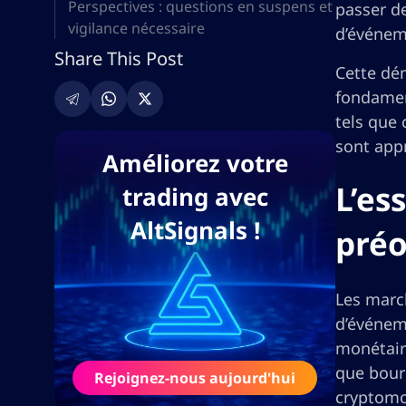
Perspectives : questions en suspens et
passer d
vigilance nécessaire
d’événem
Share This Post
Cette dém
fondamen
tels que
sont appr
Améliorez votre
L’es
trading avec
AltSignals !
préo
Les march
d’événeme
monétaire
que bour
Rejoignez-nous aujourd'hui
cryptomon