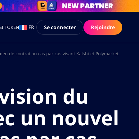
Se connecter
Rejoindre
FR
SI TOKEN
en de contrat au cas par cas visant Kalshi et Polymarket.
vision du
ec un nouvel