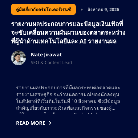
ด้วยความหลงใหลในด้านการเงิน เทคโนโลยี
คู่มือเกี่ยวกับคริปโตเคอร์เรนซี
สิงหาคม 9, 2026
บล็อกเชน และการตลาดที่ขับเคลื่อนด้วยข้อมูล
รายงานผลประกอบการและข้อมูลเงินเฟ้อที่
เนทยังคงขยายขอบเขตในวงการ SEO อย่างต่อ
จะขับเคลื่อนความผันผวนของตลาดระหว่าง
เนื่อง ช่วยให้แบรนด์ต่างๆ เพิ่มการมองเห็นทาง
ที่ผู้นำด้านเทคโนโลยีและ AI รายงานผล
ออนไลน์ให้สูงสุด และดึงดูดกลุ่มลูกค้าที่ภักดีทั้ง
เทรดเดอร์และนักลงทุน
Nate Jirawat
SEO & Content Lead
รายงานผลประกอบการที่มีผลกระทบต่อตลาดและ
รายงานเศรษฐกิจ จะกำหนดอารมณ์ของนักลงทุน
ในสัปดาห์ที่เริ่มต้นในวันที่ 10 สิงหาคม ซึ่งมีข้อมูล
สำคัญเกี่ยวกับภาวะเงินเฟ้อและกิจกรรมของผู้
บริโภค ยามเดียวกับผลจาก Rocket Lab,
CoreWeave, Super Micro Computer,
READ MORE
Lumentum, และ Applied Materials สำรวจดูว่า
แนวโน้มล่าสุดใน AI, อวกาศ, เซมิคอนดักเตอร์,