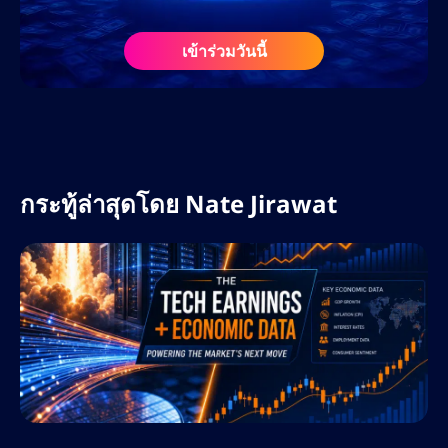
นำ ศูนย์การเรียนรู้ฟอเร็กซ์ และโปรเจกต์ Web3
ในฐานะที่ปรึกษา SEO และนักวางกลยุทธ์ด้าน
เข้าร่วมวันนี้
เนื้อหา ความรู้ความเข้าใจอย่างลึกซึ้งเกี่ยวกับ
ตลาดคริปโตและฟอเร็กซ์ ประกอบกับความรู้
เกี่ยวกับอัลกอริทึมของเสิร์ชเอ็นจิ้นและเครื่องมือ
AI ทำให้เขาเป็นทรัพยากรอันล้ำค่าในแวดวง
ดิจิทัลที่กำลังพัฒนาอย่างรวดเร็ว
กระทู้ล่าสุดโดย
Nate Jirawat
ที่ AltSignals เนทรับผิดชอบในการขยายการ
เข้าถึงแบรนด์ทั่วโลก เพิ่มประสิทธิภาพกลยุทธ์
คอนเทนต์สำหรับ ActualizeAI และนำแนวทาง
ปฏิบัติที่ดีที่สุดด้าน SEO มาใช้ เพื่อขับเคลื่อนการ
เติบโตอย่างยั่งยืน เขามุ่งเน้นไปที่การใช้
ประโยชน์จากคีย์เวิร์ดที่มีผู้สนใจสูง การ
วางแผนคอนเทนต์เชิงกลยุทธ์ และการวิเคราะห์
คู่แข่ง เพื่อให้มั่นใจว่า AltSignals ยังคงเป็นผู้นำ
ด้านโซลูชันการซื้อขายที่ขับเคลื่อนด้วย AI