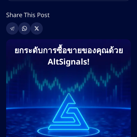
ความเชี่ยวชาญของเนทครอบคลุมทั้ง SEO เชิง
เทคนิค การปรับแต่งทั้งแบบออนเพจและออฟ
Share This Post
เพจ การค้นหาคีย์เวิร์ด กลยุทธ์การสร้างลิงก์
และการตลาดคอนเทนต์ที่ขับเคลื่อนด้วย AI เขา
เคยร่วมงานกับแพลตฟอร์มแลกเปลี่ยนคริปโต
ชั้นนำ โบรกเกอร์ฟอเร็กซ์ โครงการ DeFi และ
ยกระดับการซื้อขายของคุณด้วย
แพลตฟอร์มการศึกษาด้านการซื้อขาย เพื่อช่วย
AltSignals!
ให้แบรนด์ต่างๆ ขยายการเข้าถึงบนโลกดิจิทัล
และครองอันดับการค้นหา แนวทางที่ขับเคลื่อน
ด้วยข้อมูลของเขาช่วยให้มั่นใจได้ว่าจะได้รับ
ROI สูงสุด การมีส่วนร่วมของผู้ใช้ และการสร้าง
ลีดสูงสุด ผ่านบล็อกที่ปรับแต่ง SEO หน้าแลนดิ้ง
เพจ และกลยุทธ์คอนเทนต์ที่เน้นการแปลงเป็น
ลูกค้า
ก่อนร่วมงานกับ AltSignals ในเดือนกุมภาพันธ์
2568 เนทเคยร่วมงานกับเว็บไซต์สื่อคริปโตชั้น