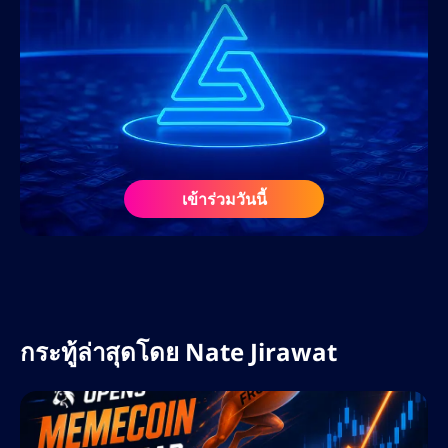
ลีดสูงสุด ผ่านบล็อกที่ปรับแต่ง SEO หน้าแลนดิ้ง
เพจ และกลยุทธ์คอนเทนต์ที่เน้นการแปลงเป็น
ลูกค้า
ก่อนร่วมงานกับ AltSignals ในเดือนกุมภาพันธ์
2568 เนทเคยร่วมงานกับเว็บไซต์สื่อคริปโตชั้น
นำ ศูนย์การเรียนรู้ฟอเร็กซ์ และโปรเจกต์ Web3
ในฐานะที่ปรึกษา SEO และนักวางกลยุทธ์ด้าน
เข้าร่วมวันนี้
เนื้อหา ความรู้ความเข้าใจอย่างลึกซึ้งเกี่ยวกับ
ตลาดคริปโตและฟอเร็กซ์ ประกอบกับความรู้
เกี่ยวกับอัลกอริทึมของเสิร์ชเอ็นจิ้นและเครื่องมือ
AI ทำให้เขาเป็นทรัพยากรอันล้ำค่าในแวดวง
ดิจิทัลที่กำลังพัฒนาอย่างรวดเร็ว
กระทู้ล่าสุดโดย
Nate Jirawat
ที่ AltSignals เนทรับผิดชอบในการขยายการ
เข้าถึงแบรนด์ทั่วโลก เพิ่มประสิทธิภาพกลยุทธ์
คอนเทนต์สำหรับ ActualizeAI และนำแนวทาง
ปฏิบัติที่ดีที่สุดด้าน SEO มาใช้ เพื่อขับเคลื่อนการ