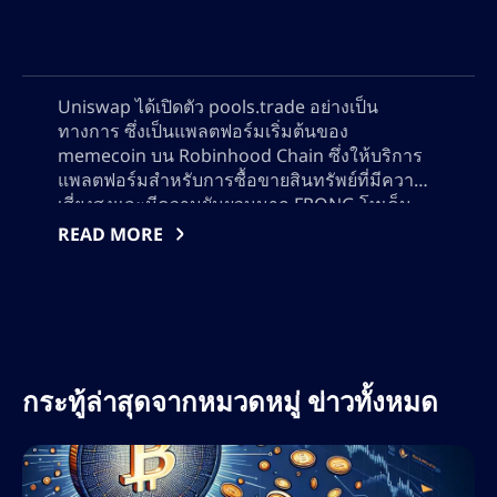
Uniswap ได้เปิดตัว pools.trade อย่างเป็น
ทางการ ซึ่งเป็นแพลตฟอร์มเริ่มต้นของ
memecoin บน Robinhood Chain ซึ่งให้บริการ
แพลตฟอร์มสำหรับการซื้อขายสินทรัพย์ที่มีความ
เสี่ยงสูงและมีความผันผวนมาก FRONG โทเค็น
สูงสุดในแพลตฟอร์ม มีการเพิ่มขึ้นอย่างมากใน
READ MORE
แต่ละวัน แพลตฟอร์มเริ่มต้นนี้มุ่งสู่การปฏิวัติวิธี
การซื้อขายและจัดการ memecoin บนบล็อกเชน
ซึ่งส่งเสริมยุคให
กระทู้ล่าสุดจากหมวดหมู่ ข่าวทั้งหมด