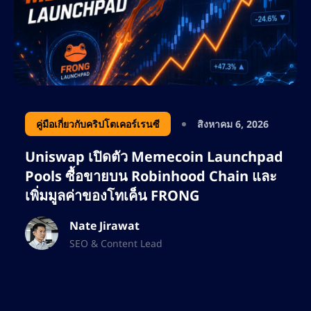
เติบโตอย่างยั่งยืน เขามุ่งเน้นไปที่การใช้
ประโยชน์จากคีย์เวิร์ดที่มีผู้สนใจสูง การ
วางแผนคอนเทนต์เชิงกลยุทธ์ และการวิเคราะห์
คู่แข่ง เพื่อให้มั่นใจว่า AltSignals ยังคงเป็นผู้นำ
ด้านโซลูชันการซื้อขายที่ขับเคลื่อนด้วย AI
ด้วยความหลงใหลในด้านการเงิน เทคโนโลยี
คู่มือเกี่ยวกับคริปโตเคอร์เรนซี
สิงหาคม 6, 2026
บล็อกเชน และการตลาดที่ขับเคลื่อนด้วยข้อมูล
Uniswap เปิดตัว Memecoin Launchpad
เนทยังคงขยายขอบเขตในวงการ SEO อย่างต่อ
Pools ซื้อขายบน Robinhood Chain และ
เนื่อง ช่วยให้แบรนด์ต่างๆ เพิ่มการมองเห็นทาง
เพิ่มมูลค่าของโทเค็น FRONG
ออนไลน์ให้สูงสุด และดึงดูดกลุ่มลูกค้าที่ภักดีทั้ง
เทรดเดอร์และนักลงทุน
Nate Jirawat
SEO & Content Lead