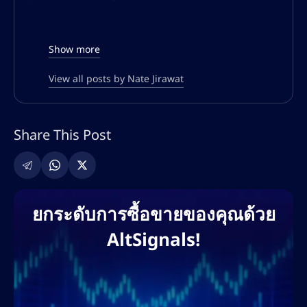
ได้สร้างชื่อเสียงในด้านการเพิ่มปริมาณการเข้า
ชมแบบออร์แกนิก เพิ่มประสิทธิภาพการมองเห็น
ในการค้นหา และการสร้างคอนเทนต์ที่มีอัตรา
Show more
การแปลงสูงสำหรับแพลตฟอร์มทางการเงินและ
การซื้อขายทั่วโลก
View all posts by Nate Jirawat
ความเชี่ยวชาญของเนทครอบคลุมทั้ง SEO เชิง
เทคนิค การปรับแต่งทั้งแบบออนเพจและออฟ
Share This Post
เพจ การค้นหาคีย์เวิร์ด กลยุทธ์การสร้างลิงก์
และการตลาดคอนเทนต์ที่ขับเคลื่อนด้วย AI เขา
เคยร่วมงานกับแพลตฟอร์มแลกเปลี่ยนคริปโต
ชั้นนำ โบรกเกอร์ฟอเร็กซ์ โครงการ DeFi และ
ยกระดับการซื้อขายของคุณด้วย
แพลตฟอร์มการศึกษาด้านการซื้อขาย เพื่อช่วย
AltSignals!
ให้แบรนด์ต่างๆ ขยายการเข้าถึงบนโลกดิจิทัล
และครองอันดับการค้นหา แนวทางที่ขับเคลื่อน
ด้วยข้อมูลของเขาช่วยให้มั่นใจได้ว่าจะได้รับ
ROI สูงสุด การมีส่วนร่วมของผู้ใช้ และการสร้าง