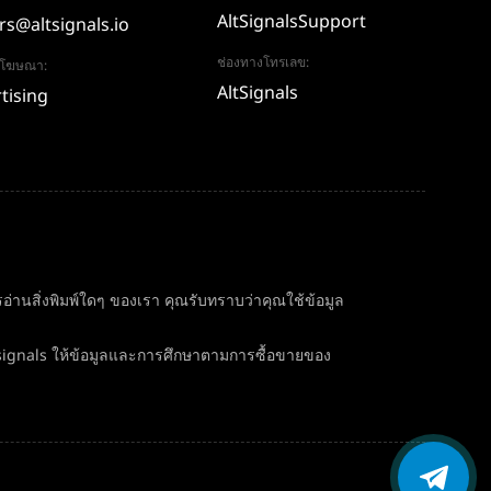
AltSignalsSupport
rs@altsignals.io
ช่องทางโทรเลข:
อโฆษณา:
AltSignals
tising
่านสิ่งพิมพ์ใดๆ ของเรา คุณรับทราบว่าคุณใช้ข้อมูล
signals ให้ข้อมูลและการศึกษาตามการซื้อขายของ