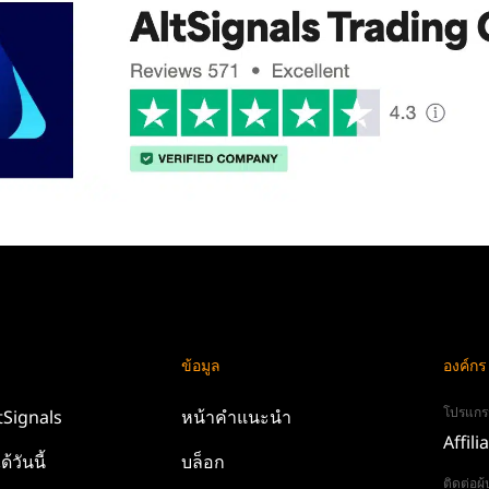
ข้อมูล
องค์กร
โปรแกร
tSignals
หน้าคำแนะนำ
Affili
ด้วันนี้
บล็อก
ติดต่อผ