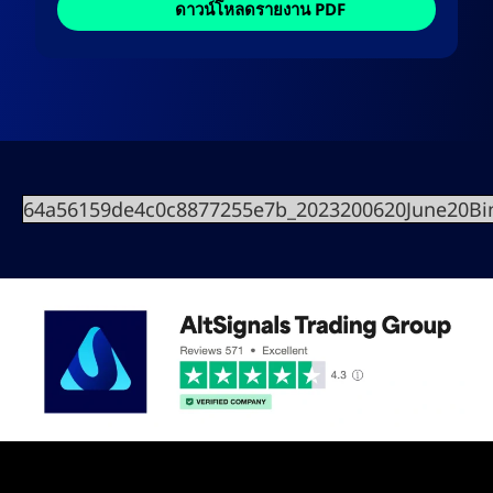
ดาวน์โหลดรายงาน PDF
64a56159de4c0c8877255e7b_2023200620June20Bi