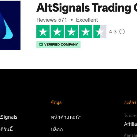
ข้อมูล
องค์กร
โปรแกร
tSignals
หน้าคำแนะนำ
Affili
ด้วันนี้
บล็อก
ติดต่อผ