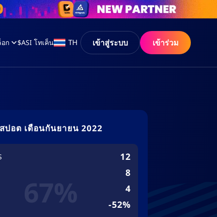
เข้าสู่ระบบ
เข้าร่วม
TH
็อก
$ASI โทเค็น
สปอต เดือนกันยายน 2022
12
S
8
67%
4
-52%