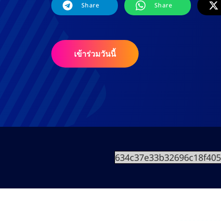
Share
Share
เข้าร่วมวันนี้
634c37e33b32696c18f40