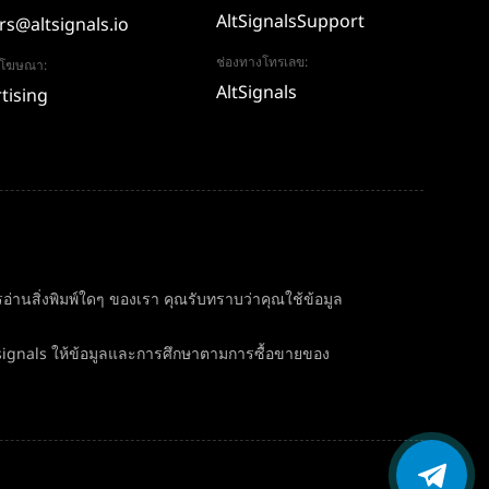
AltSignalsSupport
rs@altsignals.io
ช่องทางโทรเลข:
อโฆษณา:
AltSignals
tising
่านสิ่งพิมพ์ใดๆ ของเรา คุณรับทราบว่าคุณใช้ข้อมูล
signals ให้ข้อมูลและการศึกษาตามการซื้อขายของ