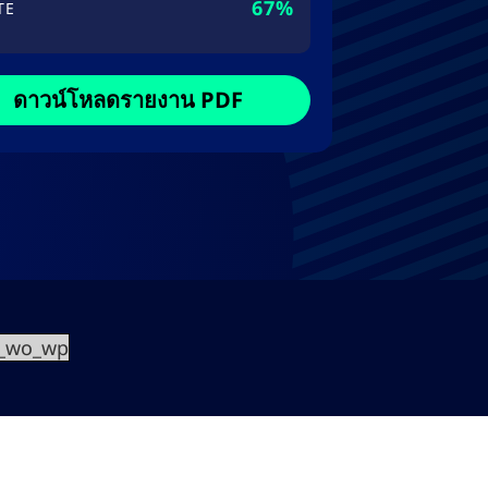
67%
TE
ดาวน์โหลดรายงาน PDF
t_wo_wp