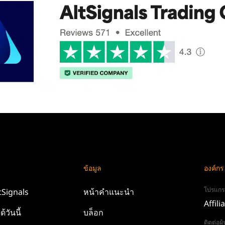
ข้อมูล
องค์กร
โปรแกร
tSignals
หน้าคำแนะนำ
Affili
ด้วันนี้
บล็อก
ติดต่อผ