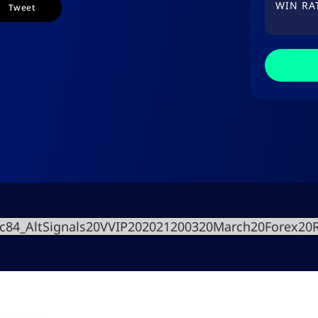
WIN RA
Tweet
c84_AltSignals20VVIP202021200320March20Forex20