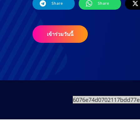
Share
Share
เข้าร่วมวันนี้
6076e74d0702117bdd77e