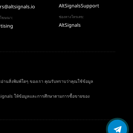
AltSignalsSupport
rs@altsignals.io
ช่องทางโทรเลข:
อโฆษณา:
AltSignals
tising
่านสิ่งพิมพ์ใดๆ ของเรา คุณรับทราบว่าคุณใช้ข้อมูล
signals ให้ข้อมูลและการศึกษาตามการซื้อขายของ