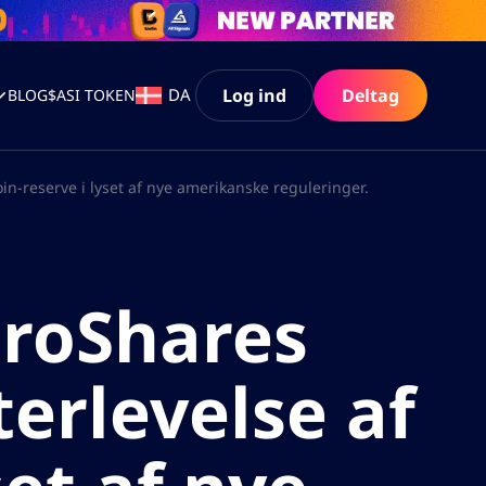
Log ind
Deltag
DA
BLOG
$ASI TOKEN
in-reserve i lyset af nye amerikanske reguleringer.
ProShares
erlevelse af