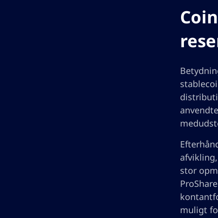
Coin
rese
Betydning
stablecoi
distribut
anvendte
medudste
Efterhånd
afvikling
stor opm
ProShares
kontantfo
muligt fo