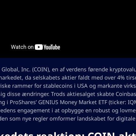
Global, Inc. (COIN), en af verdens førende kryptovalu
arkedet, da selskabets aktier faldt med over 4% tirsd
iske rammer for stablecoins i USA og markante virks
sig disse ændringer. Trods aktiesalget skabte Coinbas
ng i ProShares’ GENIUS Money Market ETF (ticker: IQ
edens engagement i at opbygge en robust og lovmedho
en som nye regler omformer landskabet for digitale 