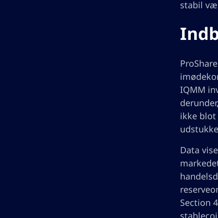
stabil væ
Indb
ProShares
imødekom
IQMM inv
derunder,
ikke blot
udstukket
Data vise
markedets
handelsd
reserveom
Section 4
stablecoi