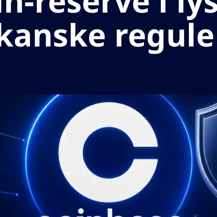
n-reserve i ly
kanske reguler