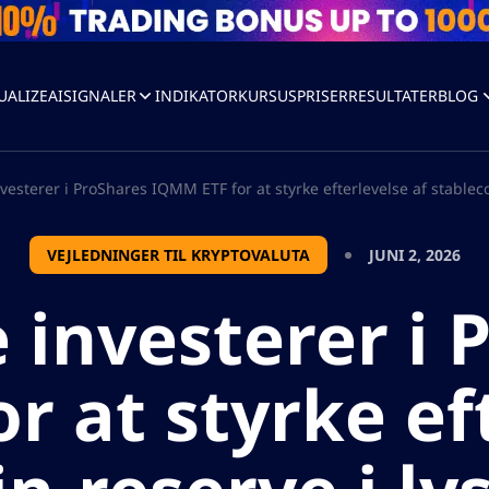
UALIZEAI
SIGNALER
INDIKATOR
KURSUS
PRISER
RESULTATER
BLOG
vesterer i ProShares IQMM ETF for at styrke efterlevelse af stableco
VEJLEDNINGER TIL KRYPTOVALUTA
JUNI 2, 2026
 investerer i 
r at styrke eft