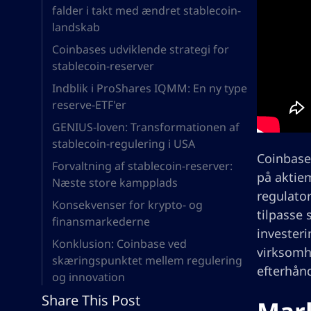
falder i takt med ændret stablecoin-
landskab
Coinbases udviklende strategi for
stablecoin-reserver
Indblik i ProShares IQMM: En ny type
reserve-ETF'er
GENIUS-loven: Transformationen af
stablecoin-regulering i USA
Coinbase 
Forvaltning af stablecoin-reserver:
på aktiem
Næste store kampplads
regulator
Konsekvenser for krypto- og
tilpasse 
finansmarkederne
investeri
Konklusion: Coinbase ved
virksomh
skæringspunktet mellem regulering
efterhånd
og innovation
Share This Post