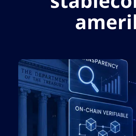
stablecoi
ameri