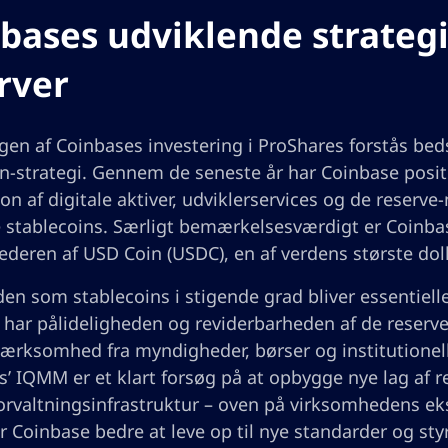
bases udviklende strategi 
rver
en af Coinbases investering i ProShares forstås bed
n-strategi. Gennem de seneste år har Coinbase positi
ion af digitale aktiver, udviklerservices og de reser
 stablecoins. Særligt bemærkelsesværdigt er Coinbas
deren af USD Coin (USDC), en af verdens største dol
en som stablecoins i stigende grad bliver essentielle
, har pålideligheden og reviderbarheden af de reserver
ærksomhed fra myndigheder, børser og institutionelle
’ IQMM er et klart forsøg på at opbygge nye lag af re
rvaltningsinfrastruktur – oven på virksomhedens eksi
r Coinbase bedre at leve op til nye standarder og sty