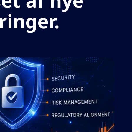
set af nye
inger.