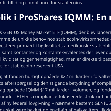
rdi, tillid og compliance for stablecoins.
lik i ProShares IQMM: En 
 GENIUS Money Market ETF (IQMM), der blev lanceret 
me de unikke behov hos stablecoin-virksomheder, der
esterer primært i højkvalitets amerikanske statsobli
 samt kontanter og kontantekvivalenter, der lever op 
 likviditet og gennemsigtighed, men er direkte tilpass
 for stablecoin-reserver i USA.
r, at fonden hurtigt opnåede $22 milliarder i forvalted
 efterspørgsel og den stigende betydning af complia
ag opnåede IQMM $17 milliarder i volumen, og fonden
rådet. ETF’ens compliance-fokuserede struktur har til
 af ny føderal lovgivning – nærmere bestemt GENIUS-
ns skal være bakket op én-til-én af højkvalitets, likv