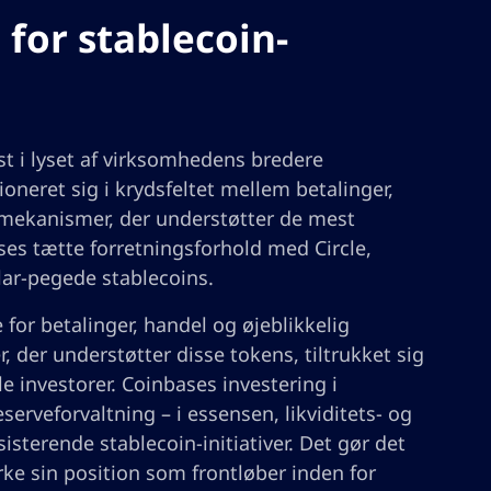
for stablecoin-
st i lyset af virksomhedens bredere
oneret sig i krydsfeltet mellem betalinger,
ve-mekanismer, der understøtter de mest
es tætte forretningsforhold med Circle,
lar-pegede stablecoins.
 for betalinger, handel og øjeblikkelig
, der understøtter disse tokens, tiltrukket sig
 investorer. Coinbases investering i
serveforvaltning – i essensen, likviditets- og
sterende stablecoin-initiativer. Det gør det
rke sin position som frontløber inden for