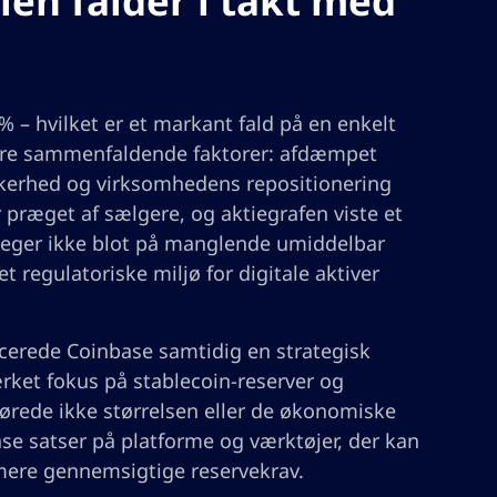
en falder i takt med
3% – hvilket er et markant fald på en enkelt
lere sammenfaldende faktorer: afdæmpet
kkerhed og virksomhedens repositionering
 præget af sælgere, og aktiegrafen viste et
 peger ikke blot på manglende umiddelbar
t regulatoriske miljø for digitale aktiver
ncerede Coinbase samtidig en strategisk
ærket fokus på stablecoin-reserver og
ørede ikke størrelsen eller de økonomiske
ase satser på platforme og værktøjer, der kan
 mere gennemsigtige reservekrav.