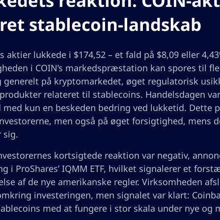
edets reaktion: COIN-akti
et stablecoin-landskab
 aktier lukkede i $174,52 – et fald på $8,09 eller 4,4
gheden i COIN’s markedspræstation kan spores til f
 generelt på kryptomarkedet, øget regulatorisk usi
rodukter relateret til stablecoins. Handelsdagen var
ald med kun en beskeden bedring ved lukketid. Dette
a investorerne, men også på øget forsigtighed, mens de
 sig.
nvestorernes kortsigtede reaktion var negativ, anno
ng i ProShares’ IQMM ETF, hvilket signalerer et forst
else af de nye amerikanske regler. Virksomheden afsl
omkring investeringen, men signalet var klart: Coinb
tablecoins med at fungere i stor skala under nye og