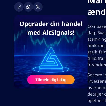
Mark
ændr
Opgrader din handel
Coinbases
med AltSignals!
dag. Sva
stemning
omkring p
stejlt f
tillid fr
forandrer
Selvom i
Tilmeld dig i dag
investeri
overhold
detaljer 
hjælpe s