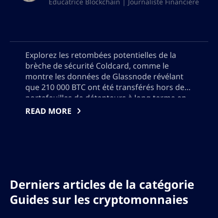
Éducatrice Blockchain | Journaliste Financière
Explorez les retombées potentielles de la
brèche de sécurité Coldcard, comme le
montre les données de Glassnode révélant
que 210 000 BTC ont été transférés hors des
portefeuilles de détenteurs à long terme en
seulement une semaine. Apprenez
READ MORE
l’importance de cette plus grande baisse
depuis décembre 2024 et considérez les
implications que cela pourrait avoir pour
l’avenir du Bitcoin.
Derniers articles de la catégorie
Guides sur les cryptomonnaies