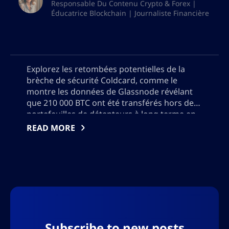
Responsable Du Contenu Crypto & Forex |
Éducatrice Blockchain | Journaliste Financière
Explorez les retombées potentielles de la
brèche de sécurité Coldcard, comme le
montre les données de Glassnode révélant
que 210 000 BTC ont été transférés hors des
portefeuilles de détenteurs à long terme en
seulement une semaine. Apprenez
READ MORE
l’importance de cette plus grande baisse
depuis décembre 2024 et considérez les
implications que cela pourrait avoir pour
l’avenir du Bitcoin.
Subscribe to new posts