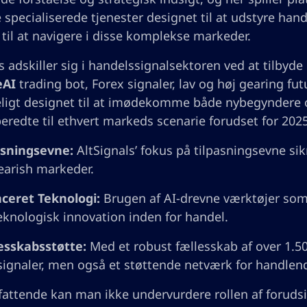
e specialiserede tjenester designet til at udstyre h
 til at navigere i disse komplekse markeder.
s adskiller sig i handelssignalsektoren ved at tilbyde 
eAI
trading bot, Forex signaler, lav og høj gearing fut
igt designet til at imødekomme både nybegyndere og 
eredte til ethvert markeds scenarie forudset for 2025
asningsevne:
AltSignals’ fokus på tilpasningsevne sikr
earish markeder.
ceret Teknologi:
Brugen af AI-drevne værktøjer som 
teknologisk innovation inden for handel.
esskabsstøtte:
Med et robust fællesskab af over 1.5
signaler, men også et støttende netværk for handlen
ttende kan man ikke undervurdere rollen af forudsi