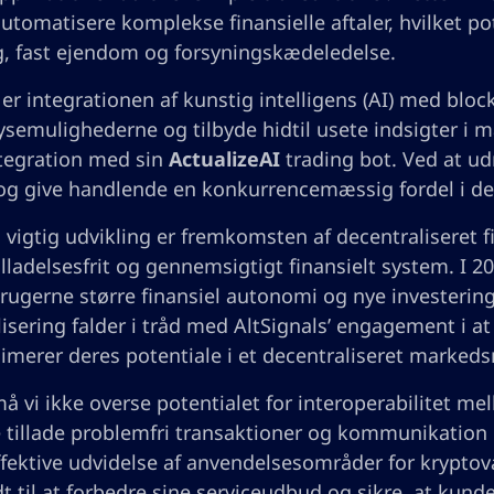
utomatisere komplekse finansielle aftaler, hvilket p
ng, fast ejendom og forsyningskædeledelse.
r integrationen af kunstig intelligens (AI) med block
semulighederne og tilbyde hidtil usete indsigter i ma
tegration med sin
ActualizeAI
trading bot. Ved at udn
 og give handlende en konkurrencemæssig fordel i de
vigtig udvikling er fremkomsten af decentraliseret f
illadelsesfrit og gennemsigtigt finansielt system. I 
brugerne større finansiel autonomi og nye investerin
isering falder i tråd med AltSignals’ engagement i at
merer deres potentiale i et decentraliseret markeds
å vi ikke overse potentialet for interoperabilitet m
e tillade problemfri transaktioner og kommunikation
ffektive udvidelse af anvendelsesområder for kryptov
t til at forbedre sine serviceudbud og sikre, at kund