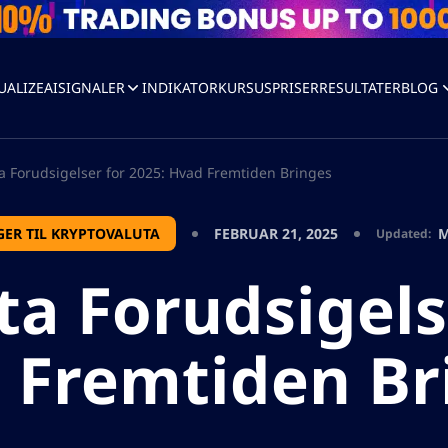
UALIZEAI
SIGNALER
INDIKATOR
KURSUS
PRISER
RESULTATER
BLOG
a Forudsigelser for 2025: Hvad Fremtiden Bringes
GER TIL KRYPTOVALUTA
FEBRUAR 21, 2025
M
Updated:
a Forudsigels
 Fremtiden Br