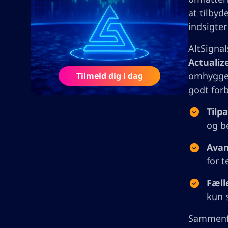
at tilbyd
indsigter
AltSignal
Actualiz
omhyggel
Tilmeld dig i dag
godt forb
Tilp
og b
Avan
for 
Fæll
kun 
Sammenfa