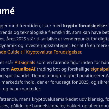
umé
igger mod fremtiden, især med
krypto forudsigelser
rends og teknologiske fremskridt, som kan have bety
t. Året 2025 står til at blive et venderpunkt for digit
ynamik og investeringsstrategier. For at få en mere 
de Guide til Kryptovaluta Forudsigelser
.
ket står
AltSignals
som en førende figur inden for ha
r som
ActualizeAI
trading bot og forskellige
signalpa
og spot handel. Denne mangfoldighed positionerer AltS
 markedsforhold, der er forudsagt for 2025, og sikrer,
l- og bear-markeder.
tende, mens kryptovalutamarkedet udvikler sig, forbl
asses, pålidelige handelssignaler, bakket op af et r