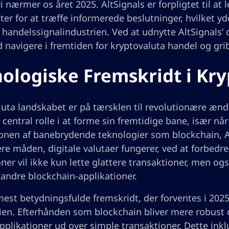
i nærmer os året 2025. AltSignals er forpligtet til a
ter for at træffe informerede beslutninger, hvilket y
r handelssignalindustrien. Ved at udnytte AltSignals
d navigere i fremtiden for kryptovaluta handel og g
ologiske Fremskridt i Kr
luta landskabet er på tærsklen til revolutionære ænd
n central rolle i at forme sin fremtidige bane, især nå
onen af banebrydende teknologier som blockchain, AI 
e måden, digitale valutaer fungerer, ved at forbedre 
ner vil ikke kun lette glattere transaktioner, men ogs
 andre blockchain-applikationer.
mest betydningsfulde fremskridt, der forventes i 202
en. Efterhånden som blockchain bliver mere robust og
pplikationer ud over simple transaktioner. Dette ink