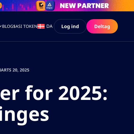
Log ind
Deltag
DA
BLOG
$ASI TOKEN
ARTS 20, 2025
er for 2025:
inges