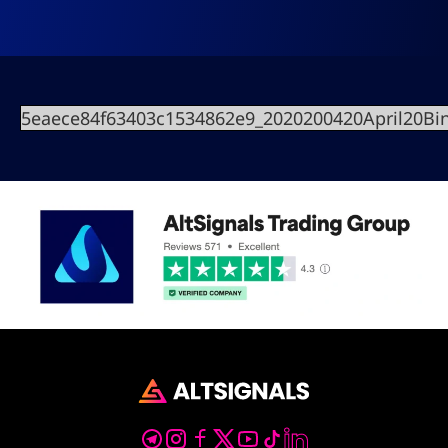
5eaece84f63403c1534862e9_2020200420April20B