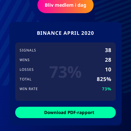
Bliv medlem i dag
BINANCE APRIL 2020
38
SIGNALS
28
WINS
73%
10
LOSSES
825%
TOTAL
73%
WIN RATE
Download PDF-rapport