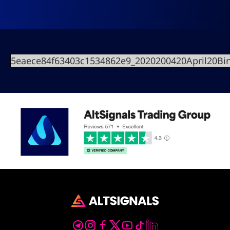
5eaece84f63403c1534862e9_2020200420April20B