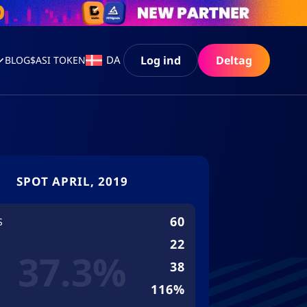
Log ind
Deltag
DA
BLOG
$ASI TOKEN
SPOT APRIL, 2019
60
S
22
37.3%
38
116%