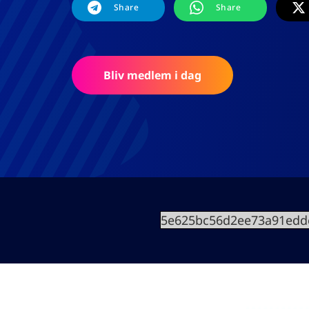
Share
Share
Bliv medlem i dag
5e625bc56d2ee73a91eddc1