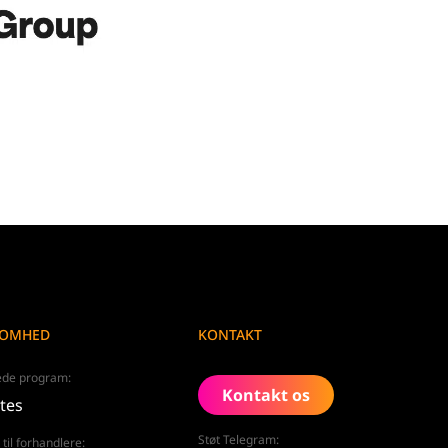
SOMHED
KONTAKT
rede program:
Kontakt os
ates
Støt Telegram:
 til forhandlere: