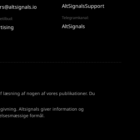
AltSignalsSupport
rs@altsignals.io
Telegramkanal:
tilbud:
AltSignals
tising
 af læsning af nogen af vores publikationer. Du
dgivning. Altsignals giver information og
nelsesmæssige formål.