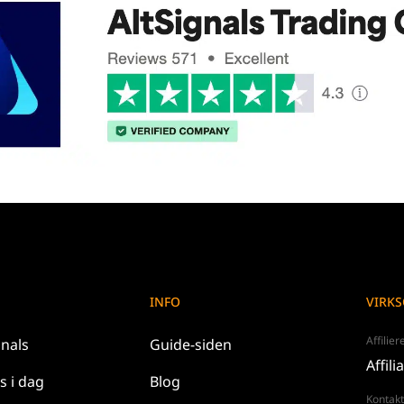
INFO
VIRK
Affilie
gnals
Guide-siden
Affili
os
i dag
Blog
Kontakt