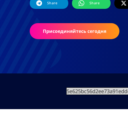
Share
Share
Присоединяйтесь сегодня
5e625bc56d2ee73a91eddc1