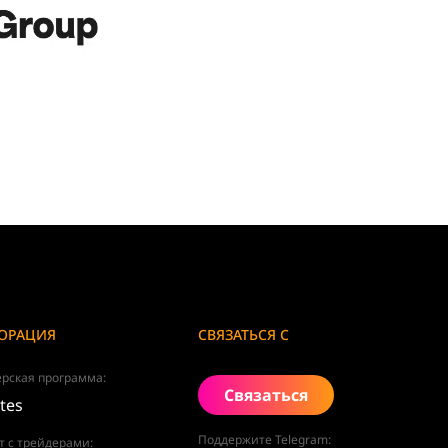
ОРАЦИЯ
СВЯЗАТЬСЯ С
рская программа:
Связаться
ates
Поддержите Telegram:
т с трейдерами: