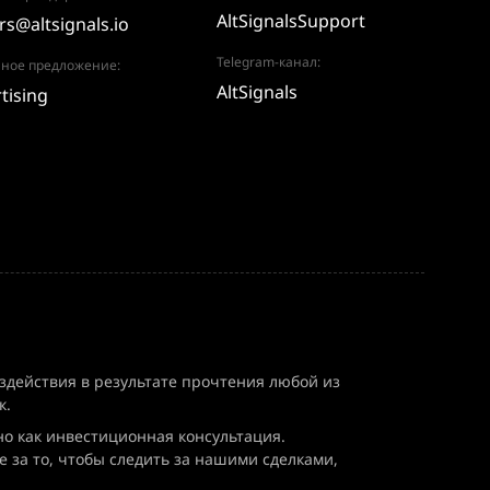
AltSignalsSupport
rs@altsignals.io
Telegram-канал:
ное предложение:
AltSignals
tising
здействия в результате прочтения любой из
к.
но как инвестиционная консультация.
 за то, чтобы следить за нашими сделками,