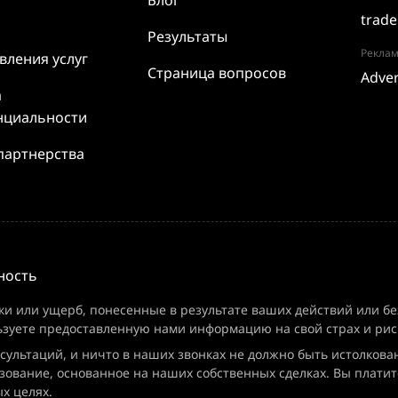
Блог
trade
Результаты
Реклам
вления услуг
Страница вопросов
Adver
а
нциальности
партнерства
ность
ки или ущерб, понесенные в результате ваших действий или бе
ьзуете предоставленную нами информацию на свой страх и рис
нсультаций, и ничто в наших звонках не должно быть истолкова
зование, основанное на наших собственных сделках. Вы платите
х целях.