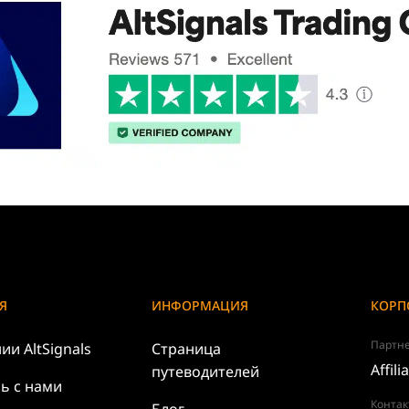
Я
ИНФОРМАЦИЯ
КОРП
Партне
нии
AltSignals
Страница
Affili
путеводителей
ь с нами
Контак