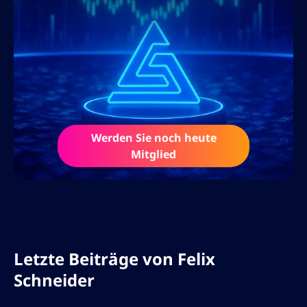
Marktanalysen und Expertenkommentare
zu digitalen Assets. Seine Arbeit hilft
Tradern und Investoren, sich sicher in der
sich schnell verändernden Krypto- und
Forex-Welt zu bewegen.
Neben seiner Tätigkeit als Autor teilt Felix
sein Wissen durch Online-Kurse, Podcasts
Werden Sie noch heute
Mitglied
und interaktive Webinare. Mit seiner
Leidenschaft für Finanzbildung und
Blockchain-Innovationen prägt er aktiv die
Art und Weise, wie Trader an die Märkte
herangehen.
Letzte Beiträge von
Felix
Schneider