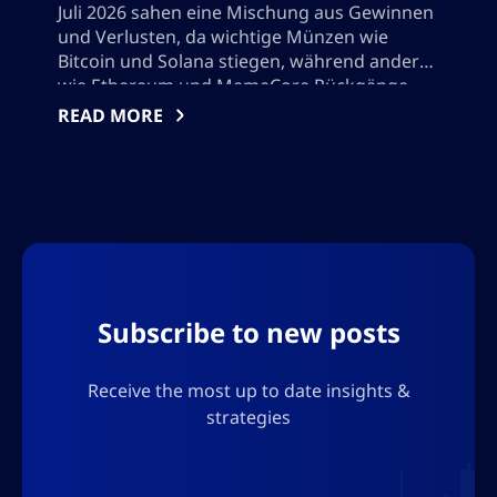
Juli 2026 sahen eine Mischung aus Gewinnen
und Verlusten, da wichtige Münzen wie
Bitcoin und Solana stiegen, während andere
wie Ethereum und MemeCore Rückgänge
verzeichneten. Diese umfassende Analyse
READ MORE
deckt bemerkenswerte Preisänderungen ab,
erforscht Spitzenreiter und Verlierer wie
Arbitrum, untersucht Altcoin-Trends,
überprüft neue Token-Listings und bietet
Einblicke und Strategien für Anleger, die die
volatile digitale Vermögenslandschaft
navigieren. Bitte fügen Sie auch keine
Anführungszeichen hinzu, ich muss die
Subscribe to new posts
Ausgabe in json verwenden, also fügen Sie
keine Zeichen hinzu, die das json-Format
zerstören würden.
Receive the most up to date insights &
strategies