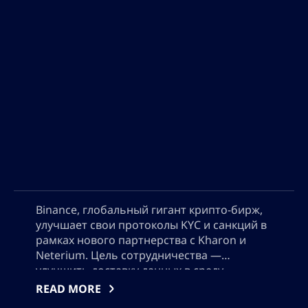
Binance, глобальный гигант крипто-бирж,
улучшает свои протоколы KYC и санкций в
рамках нового партнерства с Kharon и
Neterium. Цель сотрудничества —
улучшить доставку данных в среду
проверки транзакций Binance и
READ MORE
ограничить незаконные действия на