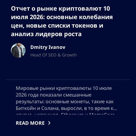
Отчет о рынке криптовалют 10
июля 2026: основные колебания
цен, новые списки токенов и
анализ лидеров роста
Dmitry Ivanov
Head Of SEO & Growth
Мировые рынки криптовалюты 10 июля
2026 года показали смешанные
результаты: основные монеты, такие как
Биткойн и Солана, выросли, в то время как
другие, например, Ethereum и MemeCore,
столкнулись с убытками. Этот подробный
READ MORE
анализ охватывает заметные изменения
цен, исследует топ-победителей и