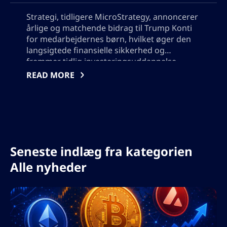
Strategi, tidligere MicroStrategy, annoncerer
årlige og matchende bidrag til Trump Konti
for medarbejdernes børn, hvilket øger den
langsigtede finansielle sikkerhed og
fremmer tidlig investeringsuddannelse.
Denne banebrydende fordel understøtter
READ MORE
føderale indsats for at fremme
generationers rigdom og positionerer
Strategi som en leder inden for
virksomheders økonomiske sundhed,
sammen med større industripartnere, mens
programmet venter på endelig regulativ
Seneste indlæg fra kategorien
godkendelse.
Alle nyheder