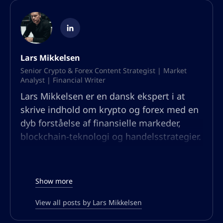
Lars Mikkelsen
Senior Crypto & Forex Content Strategist | Market
Analyst | Financial Writer
Lars Mikkelsen er en dansk ekspert i at
skrive indhold om krypto og forex med en
dyb forståelse af finansielle markeder,
blockchain-teknologi og handelsstrategier.
Med mange års erfaring inden for
markedsanalyse og indholdsskabelse
specialiserer Lars sig i at skrive
Show more
indsigtsfulde, datadrevne artikler, der
uddanner og engagerer handlende på alle
View all posts by Lars Mikkelsen
niveauer. Hans ekspertise spænder over