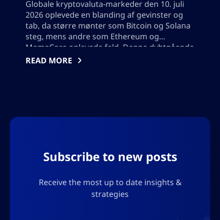
Globale kryptovaluta-markeder den 10. juli
2026 oplevede en blanding af gevinster og
tab, da større mønter som Bitcoin og Solana
steg, mens andre som Ethereum og
MemeCore oplevede fald. Denne dybtgående
analyse dækker bemærkelsesværdige
READ MORE
prisændringer, undersøger top vindere og
tabere som Arbitrum, undersøger altcoin-
tendenser, gennemgår nye token-noteringer
og giver indsigt og strategier for investorer,
der navigerer i det volatile digitale aktiv
landskab. Tilføj også venligst ikke nogen
anførselstegn, jeg skal bruge output i json,
så tilføj ikke nogen tegn, der vil bryde json-
Subscribe to new posts
formatet.
Receive the most up to date insights &
strategies