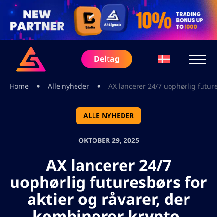
Deltag
•
•
Home
Alle nyheder
AX lancerer 24/7 uophørlig future
ALLE NYHEDER
OKTOBER 29, 2025
AX lancerer 24/7
uophørlig futuresbørs for
aktier og råvarer, der
kombinerer krypto-