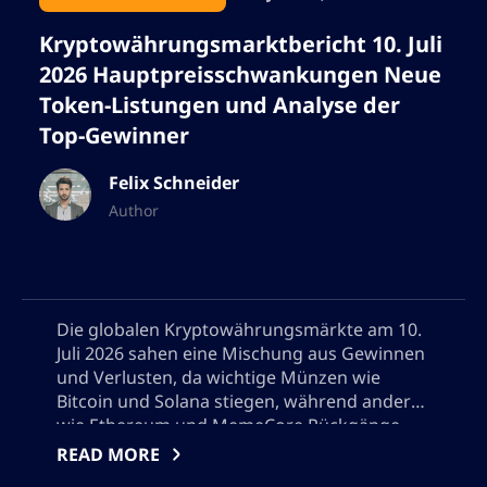
Kryptowährungsmarktbericht 10. Juli
2026 Hauptpreisschwankungen Neue
Token-Listungen und Analyse der
Top-Gewinner
Felix Schneider
Author
Die globalen Kryptowährungsmärkte am 10.
Juli 2026 sahen eine Mischung aus Gewinnen
und Verlusten, da wichtige Münzen wie
Bitcoin und Solana stiegen, während andere
wie Ethereum und MemeCore Rückgänge
verzeichneten. Diese umfassende Analyse
READ MORE
deckt bemerkenswerte Preisänderungen ab,