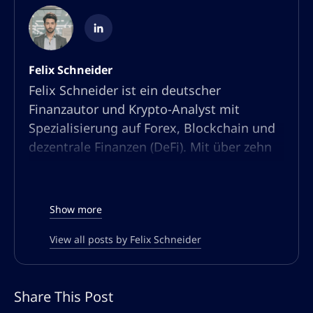
Felix Schneider
Felix Schneider ist ein deutscher
Finanzautor und Krypto-Analyst mit
Spezialisierung auf Forex, Blockchain und
dezentrale Finanzen (DeFi). Mit über zehn
Jahren Erfahrung in Marktanalyse und
Content-Erstellung hat er sich als
anerkannter Experte in der Trading- und
Show more
Krypto-Community etabliert.
View all posts by Felix Schneider
Seine Stärke liegt darin, komplexe
Finanzthemen verständlich und
datenbasiert aufzubereiten. Ob es um
Share This Post
Krypto-Investitionen, Forex-