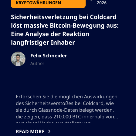
KRYPTOWÄHRUNGEN
2026
Sicherheitsverletzung bei Coldcard
löst massive Bitcoin-Bewegung aus:
Eine Analyse der Reaktion
langfristiger Inhaber
Felix Schneider
Author
Erforschen Sie die möglichen Auswirkungen
des Sicherheitsverstoßes bei Coldcard, wie
sie durch Glassnode-Daten belegt werden,
die zeigen, dass 210.000 BTC innerhalb von
nur einer Woche aus Wallets von
Langzeithaltern bewegt wurden. Lernen Sie
READ MORE