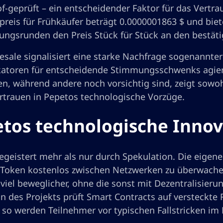
f-geprüft – ein entscheidender Faktor für das Vertrau
spreis für Frühkäufer beträgt 0.0000001863 $ und bie
rungsrunden den Preis Stück für Stück an den bestät
esale signalisiert eine starke Nachfrage sogenannter
katoren für entscheidende Stimmungsschwenks agier
en, während andere noch vorsichtig sind, zeigt sowohl
ertrauen in Pepetos technologische Vorzüge.
tos technologische Inno
egeistert mehr als nur durch Spekulation. Die eigen
 Token kostenlos zwischen Netzwerken zu überwachen
o viel beweglicher, ohne die sonst mit Dezentralisie
n des Projekts prüft Smart Contracts auf versteckte 
 so werden Teilnehmer vor typischen Fallstricken im 