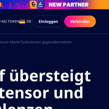
Einloggen
Verbinden
DE
ASI TOKEN
Litecoin Markt-Turbulenzen gegenüberstehen.
 übersteigt
ttensor und