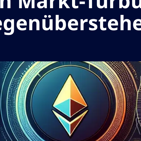
in Markt-Turb
egenüberstehe