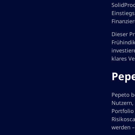
SolidProo
Einstieg
Finanzie
Dieser Pr
Frühindi
investier
klares V
Pepe
Pepeto b
Nutzern,
Portfoli
Risikosca
werden –