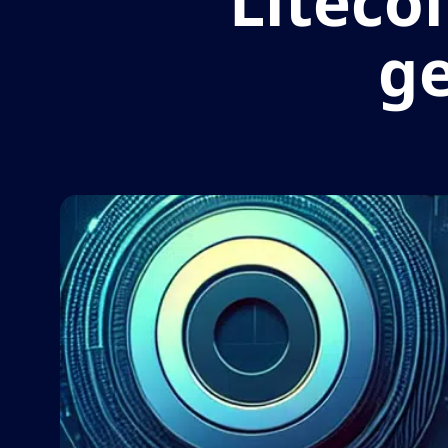
Liteco
g