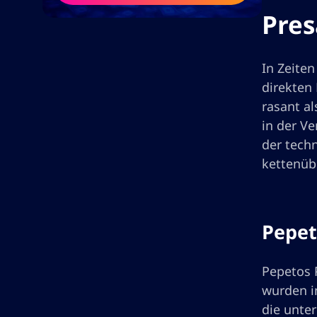
Pres
In Zeiten
direkten 
rasant al
in der V
der tech
kettenüb
Pepet
Pepetos P
wurden i
die unte