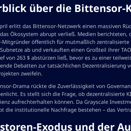
blick über die Bittensor-K
ril erlitt das Bittensor-Netzwerk einen massiven Rüc
 das Ökosystem abrupt verließ. Medien berichteten,
-Mitgründer öffentlich für mutmaßlich zentralisierte 
e Subnetze ab und verkauften einen Großteil ihrer T
ief von 263 $ abstürzen ließ, bevor es zu einer teilw
ende Debatten zur tatsächlichen Dezentralisierung vo
ojekten zweifeln.
ensor-Drama rückte die Zuverlässigkeit von Governan
nlicht. Es stellt sich die Frage, ob dezentralisierte 
lienz aufrechterhalten können. Da Grayscale Investm
ibt die institutionelle Nachfrage bestehen – das Vert
storen-Exodus und der Auf