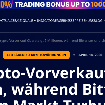
ACTUALIZEAI
SIGNALE
INDICATOR
ERGEBNISSE
PREISE
KURS
BLOG
rypto-Vorverkauf übersteigt 9 Millionen, während Bittensor und 
LEITFÄDEN ZU KRYPTOWÄHRUNGEN
APRIL 14, 2026
pto-Vorverkauf
n, während Bi