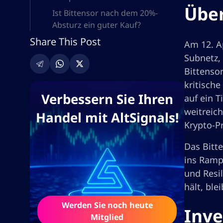
Über
Ist Bittensor nach dem 20%-
Absturz ein guter Kauf?
Share This Post
Am 12. Ap
Subnetz,
Bittensor
kritisch
Verbessern Sie Ihren
auf ein T
weitreich
Handel mit AltSignals!
Krypto-Pr
Das Bitt
ins Rampe
und Resi
hält, ble
Werden Sie noch heute
Inve
Mitglied