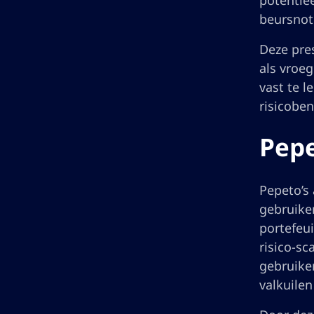
potentie
beursnot
Deze pre
als vroe
vast te l
risicobe
Pepe
Pepeto’s 
gebruike
portefeui
risico-sc
gebruike
valkuile