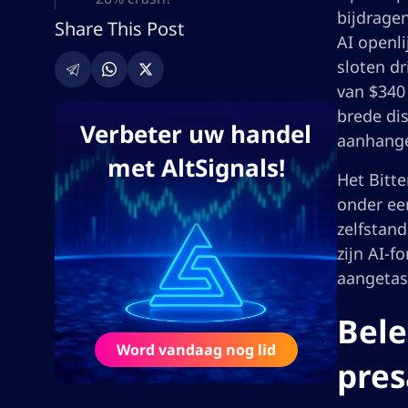
bijdrage
Share This Post
AI openl
sloten d
van $340 
brede dis
Verbeter uw handel
aanhange
met AltSignals!
Het Bitt
onder een
zelfstan
zijn AI-f
aangetas
Bele
Word vandaag nog lid
pres