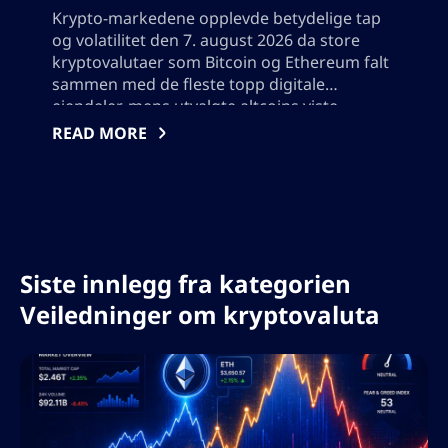
Krypto-markedene opplevde betydelige tap
og volatilitet den 7. august 2026 da store
kryptovalutaer som Bitcoin og Ethereum falt
sammen med de fleste topp digitale
eiendeler, mens utvalgte altcoins viste
motstandskraft. Denne detaljerte analysen
READ MORE
dekker dagens største vinnere og tapere,
utforsker nøkkelfaktorer bak nedgangen,
slik som økonomisk usikkerhet og
regulatoriske utfordringer, og gir innsikt for
investorer som navigerer i det stadig
skiftende digitale eiendelslandskapet. Vær
Siste innlegg fra kategorien
oppmerksom på at det ikke bør legges til
noen anførselstegn, da dette vil bryte json-
Veiledninger om kryptovaluta
formatet.