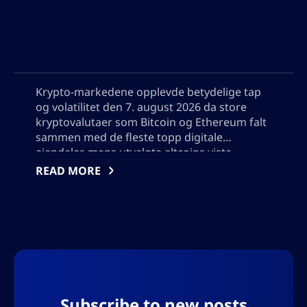
Krypto-markedene opplevde betydelige tap
og volatilitet den 7. august 2026 da store
kryptovalutaer som Bitcoin og Ethereum falt
sammen med de fleste topp digitale
eiendeler, mens utvalgte altcoins viste
motstandskraft. Denne detaljerte analysen
READ MORE
dekker dagens største vinnere og tapere,
utforsker nøkkelfaktorer bak nedgangen,
slik som økonomisk usikkerhet og
regulatoriske utfordringer, og gir innsikt for
investorer som navigerer i det stadig
skiftende digitale eiendelslandskapet. Vær
oppmerksom på at det ikke bør legges til
noen anførselstegn, da dette vil bryte json-
Subscribe to new posts
formatet.