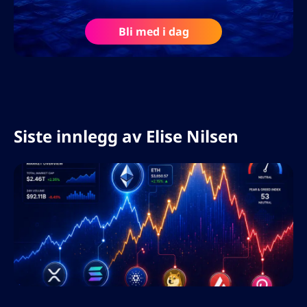
flytende norsk og engelsk, og har med
suksess ledet skandinaviske og
Bli med i dag
internasjonale markedsføringskampanjer
innen finans, fintech og
investeringstjenester, og hjulpet
merkevarer med å bygge autoritet og tillit
i svært konkurransepregede markeder.
Siste innlegg av
Elise Nilsen