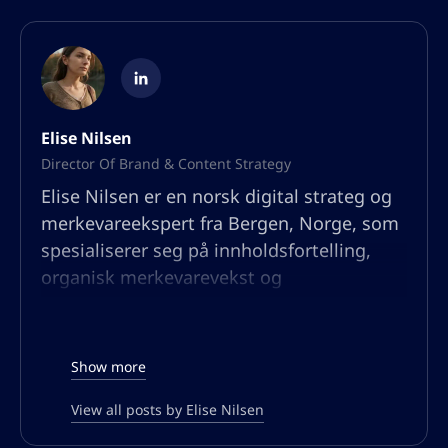
Elise Nilsen
Director Of Brand & Content Strategy
Elise Nilsen er en norsk digital strateg og
merkevareekspert fra Bergen, Norge, som
spesialiserer seg på innholdsfortelling,
organisk merkevarevekst og
publikumsengasjement. Med bakgrunn i
kommunikasjon og psykologi har hun
bygget en karriere ved å hjelpe bedrifter
Show more
med å lage overbevisende
merkevarefortellinger som ikke bare
View all posts by Elise Nilsen
rangerer godt i søkemotorer, men også