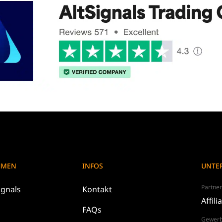
HMEN
INFOS
UNTE
Partne
ignals
Kontakt
Affili
FAQs
Gewerb