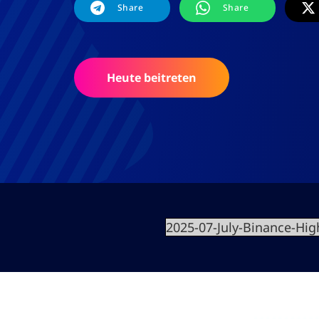
Share
Share
Heute beitreten
2025-07-July-Binance-Hig