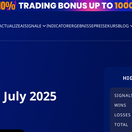
ACTUALIZEAI
SIGNALE
INDICATOR
ERGEBNISSE
PREISE
KURS
BLOG
HI
 July 2025
SIGNAL
WINS
LOSSES
TOTAL