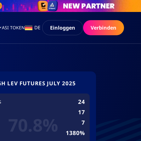
Einloggen
Verbinden
DE
ASI TOKEN
GH LEV FUTURES JULY 2025
24
S
17
70.8%
7
1380%