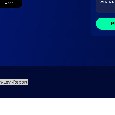
WIN RA
Tweet
P
h-Lev.-Report