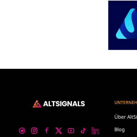
UNTERNE
Über
AltS
Blog