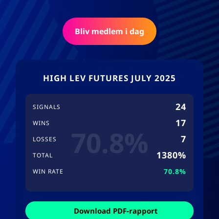
Bliv medlem i dag
HIGH LEV FUTURES JULY 2025
24
SIGNALS
17
WINS
70.8%
7
LOSSES
1380%
TOTAL
70.8%
WIN RATE
Download PDF-rapport