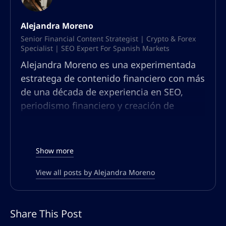
Alejandra Moreno
Senior Financial Content Strategist | Crypto & Forex
Specialist | SEO Expert For Spanish Markets
Alejandra Moreno es una experimentada
estratega de contenido financiero con más
de una década de experiencia en SEO,
periodismo financiero y creación de
contenidos. Especializada en
criptomonedas y forex, Alejandra tiene un
profundo conocimiento del mercado
Show more
financiero de habla hispana y un historial
de creación de contenido atractivo que
View all posts by Alejandra Moreno
genera tráfico y educa a las audiencias. Su
pasión es desmitificar temas financieros
Share This Post
complejos y hacerlos accesibles para un