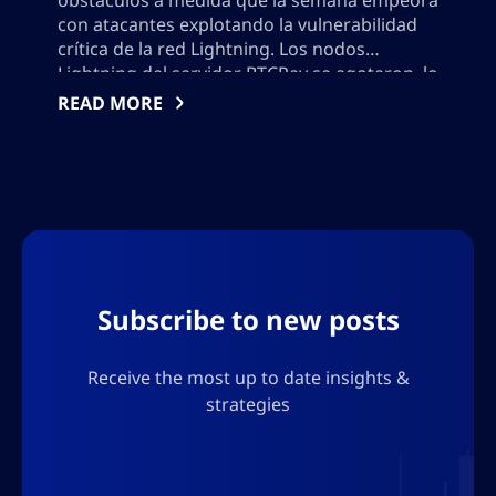
obstáculos a medida que la semana empeora
con atacantes explotando la vulnerabilidad
crítica de la red Lightning. Los nodos
Lightning del servidor BTCPay se agotaron, lo
que llevó a un llamado inmediato para
READ MORE
actualizaciones a la versión 2.4.2 o
operaciones de servidor sin conexión. El
robo sigue sin divulgarse, añadiendo un nivel
de incertidumbre a la seguridad de las
transacciones de Bitcoin. Por favor, no
añadas ningún carácter que pueda romper el
formato JSON.
Subscribe to new posts
Receive the most up to date insights &
strategies