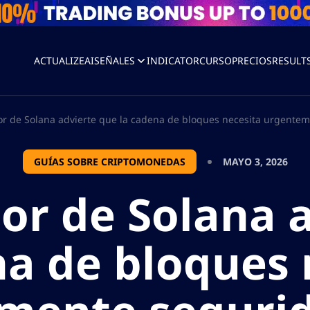
ACTUALIZEAI
SEÑALES
INDICATOR
CURSO
PRECIOS
RESULT
r de Solana advierte que la cadena de bloques necesita urgenteme
GUÍAS SOBRE CRIPTOMONEDAS
MAYO 3, 2026
or de Solana 
na de bloques 