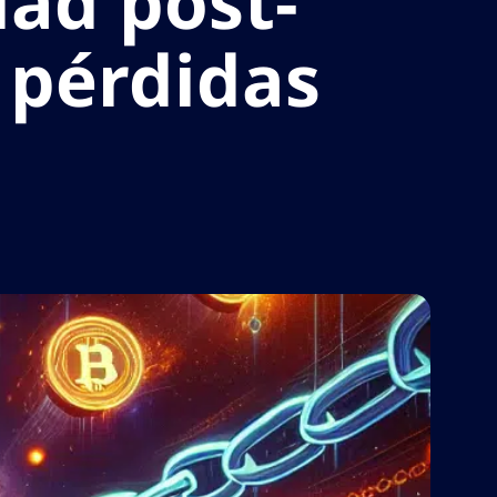
ad post-
 pérdidas