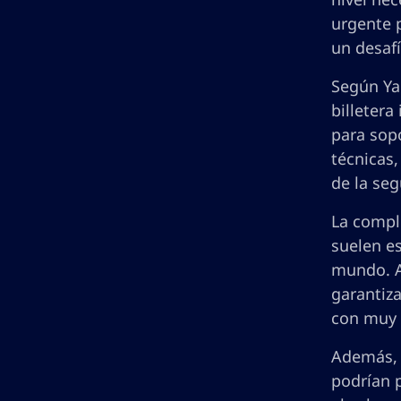
urgente 
un desaf
Según Yak
billetera
para sop
técnicas,
de la seg
La comple
suelen es
mundo. A
garantiz
con muy 
Además, e
podrían 