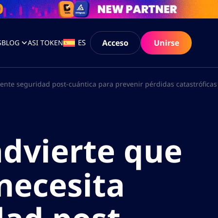
Acceso
Unirse
ES
S
BLOG
ASI TOKEN
nte seguridad post-cuántica para prevenir pérdidas catastróficas
advierte que
necesita