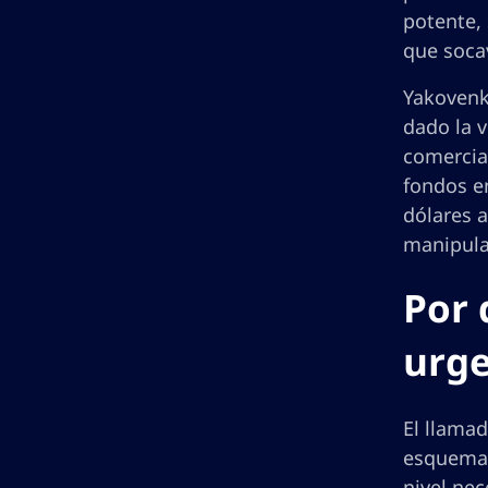
potente, 
que soca
Yakovenk
dado la 
comercial
fondos e
dólares 
manipulac
Por 
urg
El llama
esquemas
nivel nec