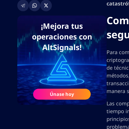
catastróf
Comp
¡Mejora tus
segu
operaciones con
AltSignals!
Para com
criptogr
de técni
métodos, 
transacci
manera s
Únase hoy
Las comp
tiempo i
principi
problema