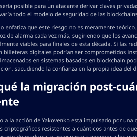
sería posible para un atacante derivar claves privadas
varía todo el modelo de seguridad de las blockchains
o enfatiza que este riesgo no es meramente teórico. 
voz de alarma cada vez más, sugiriendo que los avanc
mente viables para finales de esta década. Si las re
n billeteras digitales podrían ser comprometidos in
almacenados en sistemas basados en blockchain podr
ión, sacudiendo la confianza en la propia idea del di
qué la migración post-cuá
ente
do a la acción de Yakovenko está impulsado por una c
 criptográficos resistentes a cuánticos antes de qu
esario de madurez, o arriesgarse a exponer a los usua