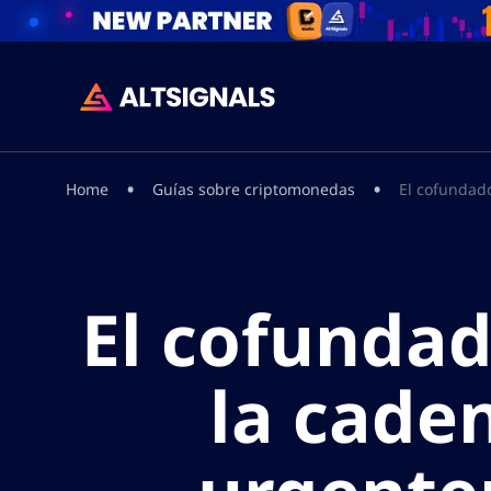
•
•
Home
Guías sobre criptomonedas
El cofundado
El cofundad
la cade