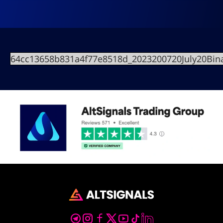
64cc13658b831a4f77e8518d_2023200720July20Bi