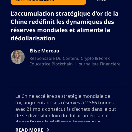
L’accumulation stratégique d’or de la
Chine redéfinit les dynamiques des
réserves mondiales et alimente la
dédollarisation
Élise Moreau
Responsable Du Contenu Crypto & Forex |
Éducatrice Blockchain | Journaliste Financière
La Chine accélère sa stratégie mondiale de
l’or, augmentant ses réserves à 2 366 tonnes
avec 21 mois consécutifs d’achats dans le but
de se diversifier loin du dollar américain et
de renforcer la résilience économique.
Explorez les motivations de la Chine, le rôle
READ MORE