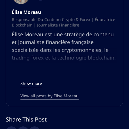
Élise Moreau
Responsable Du Contenu Crypto & Forex | Éducatrice
Blockchain | Journaliste Financière
Élise Moreau est une stratège de contenu
et journaliste financière française
spécialisée dans les cryptomonnaies, le
trading forex et la technologie blockchain.
Forte de plus de dix ans d’expérience en
recherche financière et journalisme, elle a
analysé les tendances du marché, rédigé
Show more
des rapports approfondis et éduqué les
traders sur l’évolution des actifs
View all posts by Élise Moreau
numériques.
Reconnue pour sa capacité à simplifier des
Share This Post
concepts financiers complexes, Élise a