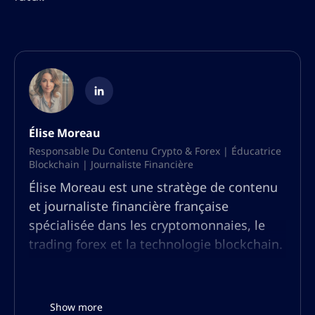
Élise Moreau
Responsable Du Contenu Crypto & Forex | Éducatrice
Blockchain | Journaliste Financière
Élise Moreau est une stratège de contenu
et journaliste financière française
spécialisée dans les cryptomonnaies, le
trading forex et la technologie blockchain.
Forte de plus de dix ans d’expérience en
recherche financière et journalisme, elle a
analysé les tendances du marché, rédigé
Show more