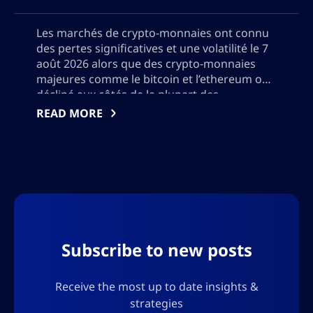
Les marchés de crypto-monnaies ont connu
des pertes significatives et une volatilité le 7
août 2026 alors que des crypto-monnaies
majeures comme le bitcoin et l’ethereum ont
décliné aux côtés de la plupart des
principaux actifs numériques tandis que
READ MORE
certains altcoins ont fait preuve de résilience.
Cette analyse détaillée couvre les plus grands
gagnants et perdants de la journée, explore
les facteurs clés derrière le ralentissement
tels que l’incertitude économique et les défis
réglementaires, et offre des perspectives
pour les investisseurs naviguant dans le
paysage évolutif des actifs numériques.
Subscribe to new posts
Veuillez également ne pas ajouter de
guillemets, j’aurai besoin d’utiliser le résultat
au format json, alors n’ajoutez aucun
Receive the most up to date insights &
caractère qui pourrait briser le format json.
strategies