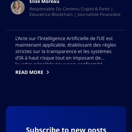
Élise Moreau
Responsable Du Contenu Crypto & Forex |
Éducatrice Blockchain | Journaliste Financière
L’Acte sur l’Intelligence Artificielle de l’UE est
maintenant applicable, établissant des règles
strictes sur la transparence et les systèmes
d’IA à haut risque tout en imposant de
lourdes pénalités pour non-conformité.
Découvrez comment ces nouvelles
READ MORE
réglementations redéfinissent le
déploiement mondial de l’IA, pourquoi les
entreprises américaines sont confrontées à
des normes volontaires différentes et ce que
les développeurs d’IA doivent faire pour
répondre aux exigences légales et de
confiance des utilisateurs en constante
évolution à travers les frontières. De plus,
Subscribe to new posts
veuillez ne pas ajouter de guillemets, j’aurai