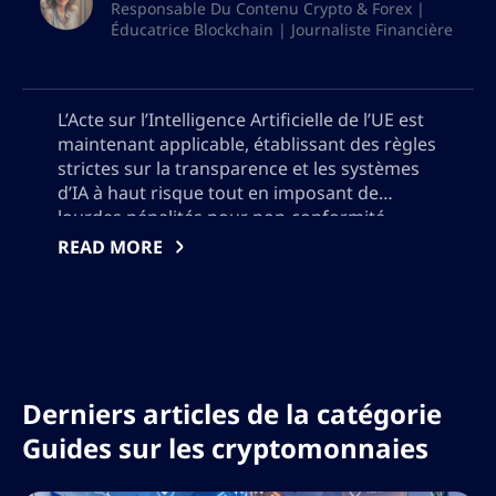
Responsable Du Contenu Crypto & Forex |
Éducatrice Blockchain | Journaliste Financière
L’Acte sur l’Intelligence Artificielle de l’UE est
maintenant applicable, établissant des règles
strictes sur la transparence et les systèmes
d’IA à haut risque tout en imposant de
lourdes pénalités pour non-conformité.
Découvrez comment ces nouvelles
READ MORE
réglementations redéfinissent le
déploiement mondial de l’IA, pourquoi les
entreprises américaines sont confrontées à
des normes volontaires différentes et ce que
les développeurs d’IA doivent faire pour
répondre aux exigences légales et de
Derniers articles de la catégorie
confiance des utilisateurs en constante
évolution à travers les frontières. De plus,
Guides sur les cryptomonnaies
veuillez ne pas ajouter de guillemets, j’aurai
besoin d’utiliser la sortie en format json,