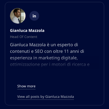
Gianluca Mazzola
Head Of Content
Gianluca Mazzola è un esperto di
contenuti e SEO con oltre 11 anni di
esperienza in marketing digitale,
ottimizzazione per i motori di ricerca e
strategia dei contenuti. Nato e cresciuto in
Abruzzo, Gianluca ha lavorato con marchi
globali, startup e aziende di e-commerce,
Show more
aiutandoli a dominare i risultati di ricerca
e a generare traffico organico attraverso
View all posts by Gianluca Mazzola
strategie di content marketing basate sui