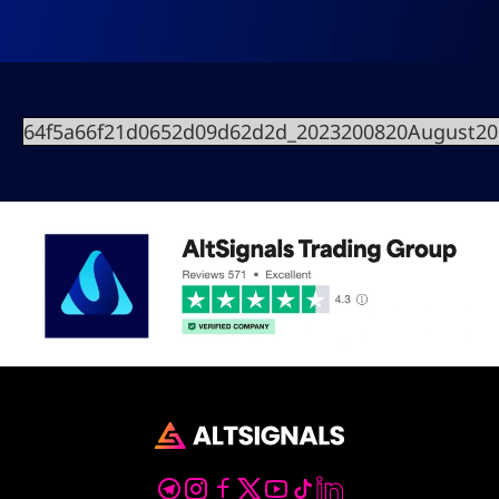
64f5a66f21d0652d09d62d2d_2023200820August2