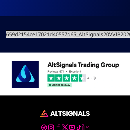
659d2154ce17021d40557d65_AltSignals20VVIP20