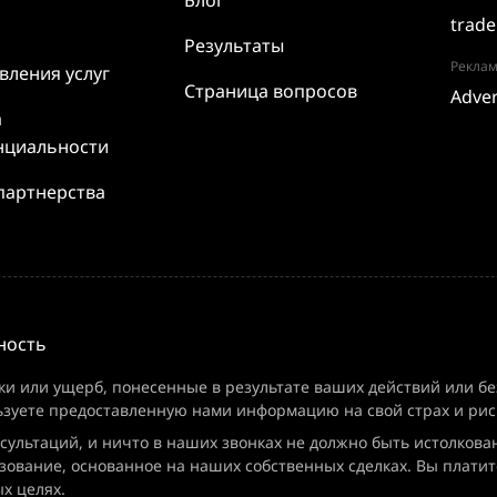
Блог
trade
Результаты
Реклам
вления услуг
Страница вопросов
Adver
а
нциальности
партнерства
ность
ки или ущерб, понесенные в результате ваших действий или бе
ьзуете предоставленную нами информацию на свой страх и рис
нсультаций, и ничто в наших звонках не должно быть истолкова
зование, основанное на наших собственных сделках. Вы платите
х целях.