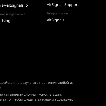
AltSignalsSupport
rs@altsignals.io
Telegram-канал:
ное предложение:
AltSignals
tising
здействия в результате прочтения любой из
к.
но как инвестиционная консультация.
 за то, чтобы следить за нашими сделками,