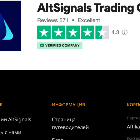
Я
ИНФОРМАЦИЯ
КОРП
Партне
нии
AltSignals
Страница
Affili
путеводителей
ь с нами
Контак