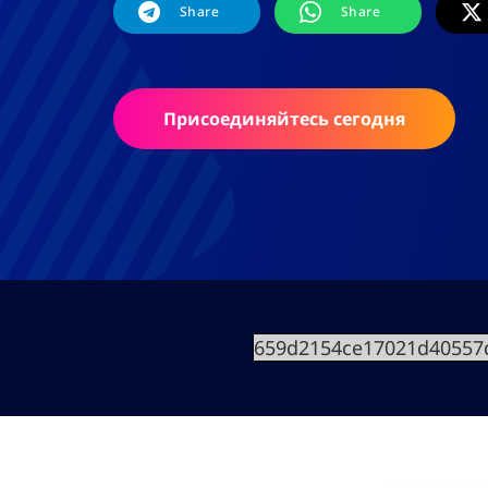
Share
Share
Присоединяйтесь сегодня
659d2154ce17021d40557