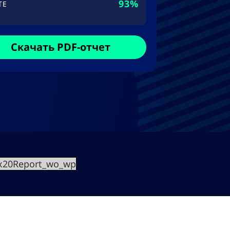
93%
TE
Скачать PDF-отчет
x20Report_wo_wp