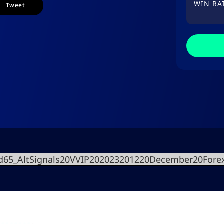
WIN RA
Tweet
d65_AltSignals20VVIP202023201220December20Fore