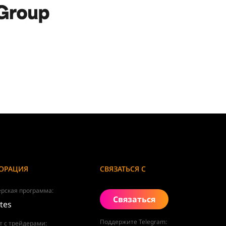
ОРАЦИЯ
СВЯЗАТЬСЯ С
рская программа:
Связаться
ates
Поддержите Telegram:
т с трейдерами: