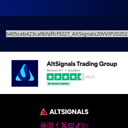
6405ceb423ca9bfaffcf9227_AltSignals20VVIP202