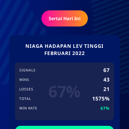
Sertai Hari Ini
NIAGA HADAPAN LEV TINGGI
FEBRUARI 2022
67
SIGNALS
43
WINS
67%
21
LOSSES
1575%
TOTAL
67%
WIN RATE