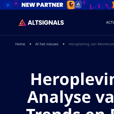
ACT
•
•
Home
Al het nieuws
Heropleving van Memecoin M
Heroplevi
Analyse va