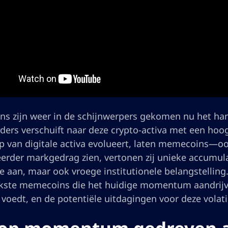
s zijn weer in de schijnwerpers gekomen nu het h
rders verschuift naar deze crypto-activa met een ho
p van digitale activa evolueert, laten memecoins—oo
rder markgedrag zien, vertonen zij unieke accumulati
e aan, maar ook vroege institutionele belangstellin
jkste memecoins die het huidige momentum aandrijv
voedt, en de potentiële uitdagingen voor deze volati