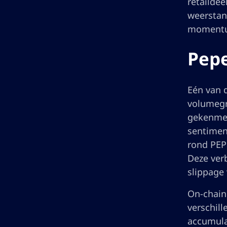
retaildee
weerstan
momentum
Pepe
Eén van 
volumegr
gekenmer
sentiment
rond PEP
Deze verb
slippage
On-chain
verschil
accumulat