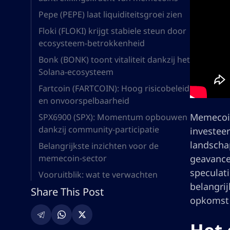
Pepe (PEPE) laat liquiditeitsgroei zien
Floki (FLOKI) krijgt stabiele steun door
ecosysteem-betrokkenheid
Bonk (BONK) toont vitaliteit dankzij het
Solana-ecosysteem
Fartcoin (FARTCOIN): Hoog risicobeleid
en onvoorspelbaarheid
Memecoin
SPX6900 (SPX): Momentum opbouwen
dankzij community-participatie
investee
landscha
Belangrijkste inzichten voor de
memecoin-sector
geavancee
speculati
Vooruitblik: wat te verwachten
belangri
Share This Post
opkomst 