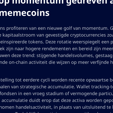
 op momentum gedreven a
 memecoins
s profiteren van een nieuwe golf van momentum. G
e kapitaalstroom van gevestigde cryptocurrencies zo
ïnspireerde tokens. Deze rotatie weerspiegelt een p
ek zijn naar hogere rendementen en bereid zijn meer v
wen deze trend: stijgende handelsvolumes, gestaag
e on-chain activiteit die wijzen op meer verfijnde h
stelling tot eerdere cycli worden recente opwaarts
alen van strategische accumulatie. Wallet tracking-t
 fondsen in een vroeg stadium of vermogende particul
 accumulatie duidt erop dat deze activa worden gepo
nomen handelsactiviteit, in plaats van uitsluitend t