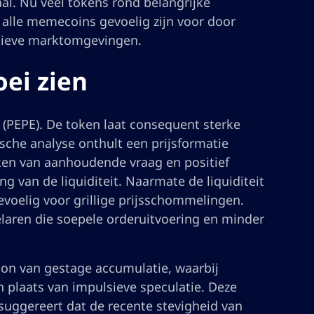
aal. Nu veel tokens rond belangrijke
lle memecoins gevoelig zijn voor door
tieve marktomgevingen.
oei zien
(PEPE). De token laat consequent sterke
che analyse onthult een prijsformatie
en van aanhoudende vraag en positief
g van de liquiditeit. Naarmate de liquiditeit
voelig voor grillige prijsschommelingen.
delaren die soepele orderuitvoering en minder
oon van gestage accumulatie, waarbij
 plaats van impulsieve speculatie. Deze
 suggereert dat de recente stevigheid van