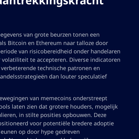
antrekkingskracht
egevens van grote beurzen tonen een
als Bitcoin en Ethereum naar talloze door
eriode van risicobereidheid onder handelaren
olatiliteit te accepteren. Diverse indicatoren
 verbeterende technische patronen en
andelsstrategieën dan louter speculatief
e bewegingen van memecoins onderstreept
ools laten zien dat grotere houders, mogelijk
ieren, in stilte posities opbouwen. Deze
sitioneerd voor potentiële bredere adoptie
e leunen op door hype gedreven