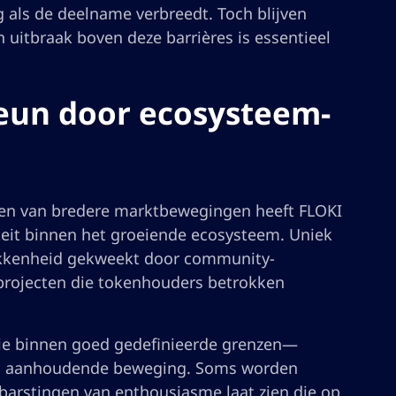
 als de deelname verbreedt. Toch blijven
uitbraak boven deze barrières is essentieel
steun door ecosysteem-
idden van bredere marktbewegingen heeft FLOKI
teit binnen het groeiende ecosysteem. Uniek
okkenheid gekweekt door community-
 projecten die tokenhouders betrokken
atie binnen goed gedefinieerde grenzen—
een aanhoudende beweging. Soms worden
tbarstingen van enthousiasme laat zien die op