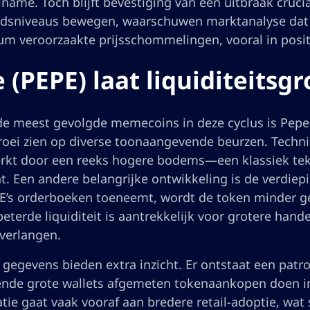
lname. Toch blijft bevestiging van een uitbraak cruci
dsniveaus bewegen, waarschuwen marktanalyse dat a
 veroorzaakte prijsschommelingen, vooral in posi
 (PEPE) laat liquiditeitsgr
de meest gevolgde memecoins in deze cyclus is Pepe 
oei zien op diverse toonaangevende beurzen. Technis
kt door een reeks hogere bodems—een klassiek tek
. Een andere belangrijke ontwikkeling is de verdiepin
E’s orderboeken toeneemt, wordt de token minder ge
eterde liquiditeit is aantrekkelijk voor grotere han
 verlangen.
 gegevens bieden extra inzicht. Er ontstaat een patr
lende grote wallets afgemeten tokenaankopen doen in
ie gaat vaak vooraf aan bredere retail-adoptie, wat