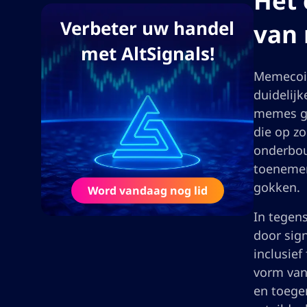
Het
Verbeter uw handel
van
met AltSignals!
Memecoin
duidelijk
memes ge
die op zo
onderbou
toenemend
gokken.
Word vandaag nog lid
In tegen
door sign
inclusief
vorm van
en toege