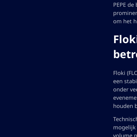
PEPE de 
prominen
om het h
Flok
bet
Floki (F
een stab
onder ve
evenemen
houden b
Technisc
mogelijk
volume p