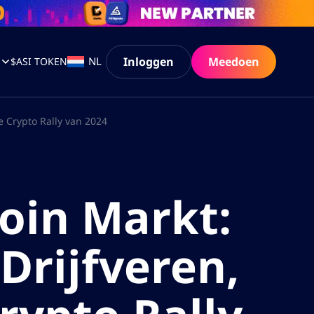
Inloggen
Meedoen
NL
$ASI TOKEN
e Crypto Rally van 2024
oin Markt:
Drijfveren,