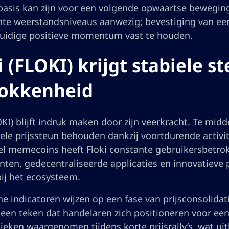
basis kan zijn voor een volgende opwaartse beweging
te weerstandsniveaus aanwezig; bevestiging van een 
uidige positieve momentum vast te houden.
i (FLOKI) krijgt stabiele 
rokkenheid
LOKI) blijft indruk maken door zijn veerkracht. Te m
iele prijssteun behouden dankzij voortdurende activi
el memecoins heeft Floki constante gebruikersbetr
ten, gedecentraliseerde applicaties en innovatieve
ij het ecosysteem.
he indicatoren wijzen op een fase van prijsconsolid
 een teken dat handelaren zich positioneren voor 
ieken waargenomen tijdens korte prijsrally’s, wat ui