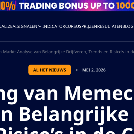
UALIZEAI
SIGNALEN
INDICATOR
CURSUS
PRIJZEN
RESULTATEN
BLOG
arkt: Analyse van Belangrijke Drijfveren, Trends en Risico’s in d
AL HET NIEUWS
MEI 2, 2026
ng van Memec
n Belangrijke 