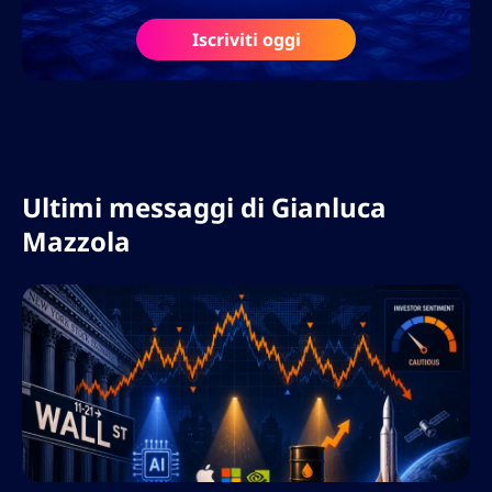
multilingue e implementando strategie di
Iscriviti oggi
localizzazione che massimizzano la portata
globale.
Ultimi messaggi di
Gianluca
Mazzola