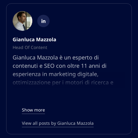
Gianluca Mazzola
Head Of Content
Gianluca Mazzola è un esperto di
contenuti e SEO con oltre 11 anni di
esperienza in marketing digitale,
ottimizzazione per i motori di ricerca e
strategia dei contenuti. Nato e cresciuto in
Abruzzo, Gianluca ha lavorato con marchi
globali, startup e aziende di e-commerce,
Show more
aiutandoli a dominare i risultati di ricerca
e a generare traffico organico attraverso
View all posts by Gianluca Mazzola
strategie di content marketing basate sui