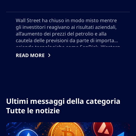
Wall Street ha chiuso in modo misto mentre
gli investitori reagivano ai risultati aziendali,
all’aumento dei prezzi del petrolio e alla
cautela delle previsioni da parte di importanti
aziende tecnologiche come SanDisk, Western
Digital e Datadog. Le azioni SpaceX hanno
READ MORE
subito un calo dopo la scadenza del suo
bloqueo IPO, mentre i mercati energetici
volatili hanno alimentato le preoccupazioni
sull’inflazione. L’umore del mercato è
diventato selettivo, con gli investitori
concentrati sulle previsioni future in mezzo
Ultimi messaggi della categoria
alla persistente incertezza macroeconomica
e geopolitica.
Tutte le notizie