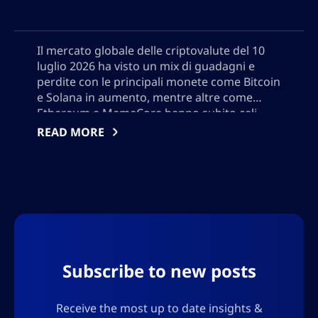
Il mercato globale delle criptovalute del 10
luglio 2026 ha visto un mix di guadagni e
perdite con le principali monete come Bitcoin
e Solana in aumento, mentre altre come
Ethereum e MemeCore hanno subito cali.
Questa analisi approfondita copre notevoli
READ MORE
cambiamenti di prezzo, esplora i maggiori
vincitori e perdenti come Arbitrum, esamina
le tendenze delle altcoin, recensisce le nuove
quotazioni di token e offre intuizioni e
strategie per gli investitori che navigano nel
volatile panorama degli asset digitali. Inoltre,
non aggiungo virgolette, avrò bisogno di
utilizzare l’output in formato json, quindi non
Subscribe to new posts
aggiungere caratteri che potrebbero
interrompere il formato json.
Receive the most up to date insights &