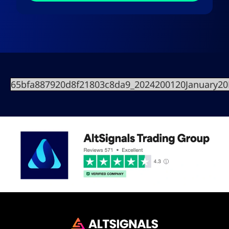
65bfa887920d8f21803c8da9_2024200120January2