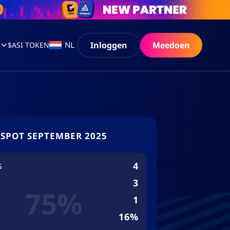
Inloggen
Meedoen
NL
$ASI TOKEN
SPOT SEPTEMBER 2025
4
S
3
75%
1
16%