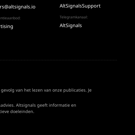
AltSignalsSupport
rs@altsignals.io
Telegramkanaal:
entieaanbod:
AltSignals
tising
 gevolg van het lezen van onze publicaties. Je
dvies. Altsignals geeft informatie en
tieve doeleinden.