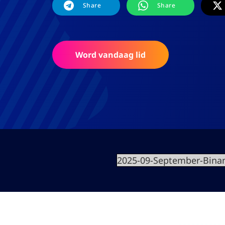
Share
Share
Word vandaag lid
2025-09-September-Bina