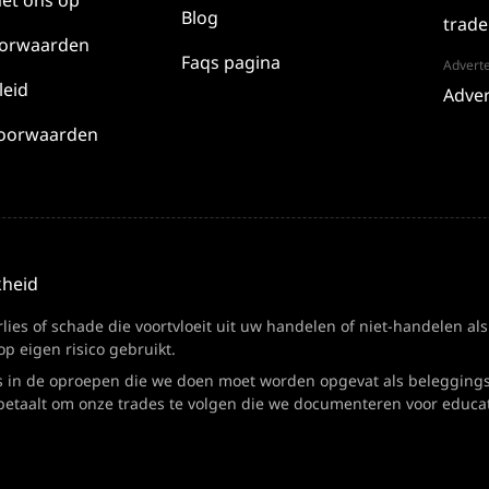
et ons op
Blog
trade
oorwaarden
Faqs pagina
Advert
leid
Adver
-voorwaarden
kheid
ies of schade die voortvloeit uit uw handelen of niet-handelen als
op eigen risico gebruikt.
s in de oproepen die we doen moet worden opgevat als beleggingsa
e betaalt om onze trades te volgen die we documenteren voor educa