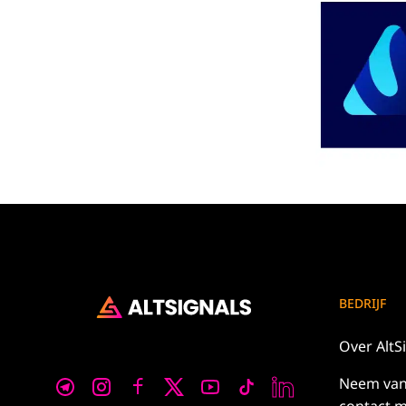
BEDRIJF
Over
AltS
Neem
va