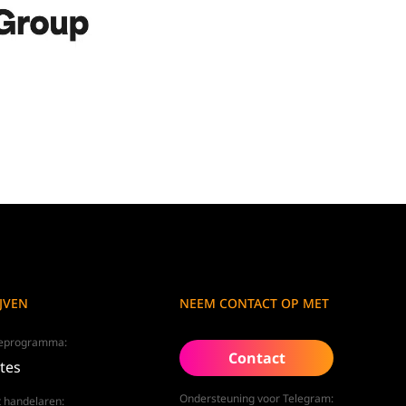
JVEN
NEEM CONTACT OP MET
tieprogramma:
Contact
ates
Ondersteuning voor Telegram:
 handelaren: