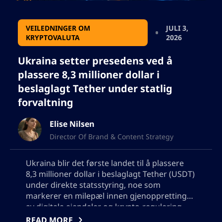
VEILEDNINGER OM
JULI 3,
KRYPTOVALUTA
2026
Ukraina setter presedens ved å
plassere 8,3 millioner dollar i
beslaglagt Tether under statlig
forvaltning
Elise Nilsen
Director Of Brand & Content Strategy
Ukraina blir det første landet til å plassere
8,3 millioner dollar i beslaglagt Tether (USDT)
under direkte statsstyring, noe som
markerer en milepæl innen gjenoppretting
av digitale eiendeler og krypto-regulering.
Lær hvordan dette trekket omdefinerer
READ MORE