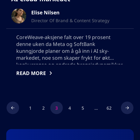
Elise Nilsen
Director Of Brand & Content Strategy
CoreWeave-aksjene falt over 19 prosent
denne uken da Meta og SoftBank
kunngjorde planer om å gå inn i AI sky-
markedet, noe som skaper frykt for økt
konkurranse og endrede bransjedynamikker.
Lær hvordan CoreWeave, investorene og
READ MORE
analysene reagerer på markedsvolatilitet,
konkurransefarer og den raskt voksende
etterspørselen etter AI-infrastruktur i den
utviklende neocloud-sektoren. Vennligst ikke
legg til noen anførselstegn, jeg trenger å
1
2
3
4
5
…
62
bruke utdataene i json, så ikke legg til tegn
som kan bryte json-formatet.