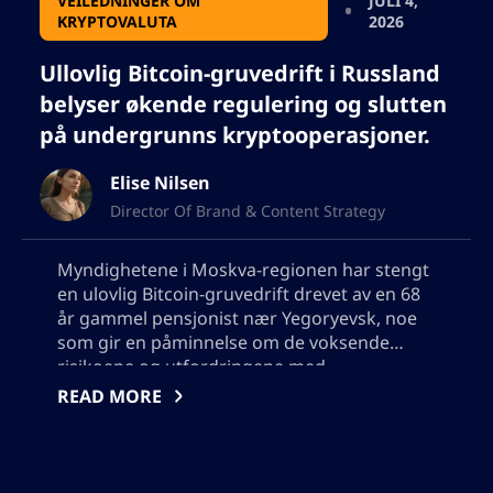
VEILEDNINGER OM
JULI 4,
KRYPTOVALUTA
2026
Ullovlig Bitcoin-gruvedrift i Russland
belyser økende regulering og slutten
på undergrunns kryptooperasjoner.
Elise Nilsen
Director Of Brand & Content Strategy
Myndighetene i Moskva-regionen har stengt
en ulovlig Bitcoin-gruvedrift drevet av en 68
år gammel pensjonist nær Yegoryevsk, noe
som gir en påminnelse om de voksende
risikoene og utfordringene med
underjordisk kryptovaluta gruvedrift i
READ MORE
Russland. Saken avdekker den alvorlige
innvirkningen på lokal
elektrisitetsinfrastruktur, fører til diskusjon
rundt strengere reguleringer og signaliserer