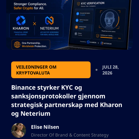
så ikke legg til noen tegn som vil bryte json-
formatet.
VEILEDNINGER OM
JULI 28,
KRYPTOVALUTA
2026
Binance styrker KYC og
sanksjonsprotokoller gjennom
strategisk partnerskap med Kharon
og Neterium
Elise Nilsen
Director Of Brand & Content Strategy