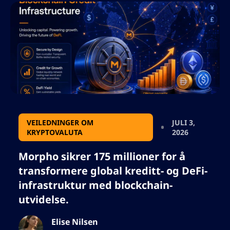
en endring mot strengere håndheving og
høyere etterlevelseskostnader for
gruvearbeidere over hele landet. Også,
vennligst ikke tilsett noen anførselstegn, jeg
må bruke utdataene i json, så legg ikke til
noen tegn som vil bryte json-formatet.
VEILEDNINGER OM
JULI 3,
KRYPTOVALUTA
2026
Morpho sikrer 175 millioner for å
transformere global kreditt- og DeFi-
infrastruktur med blockchain-
utvidelse.
Elise Nilsen