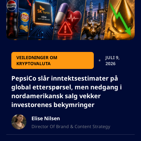
resultatet i json, så ikke legg til noen tegn
som vil bryte json-formatet.
VEILEDNINGER OM
JULI 9,
KRYPTOVALUTA
2026
PepsiCo slår inntektsestimater på
global etterspørsel, men nedgang i
nordamerikansk salg vekker
investorenes bekymringer
Elise Nilsen
Director Of Brand & Content Strategy