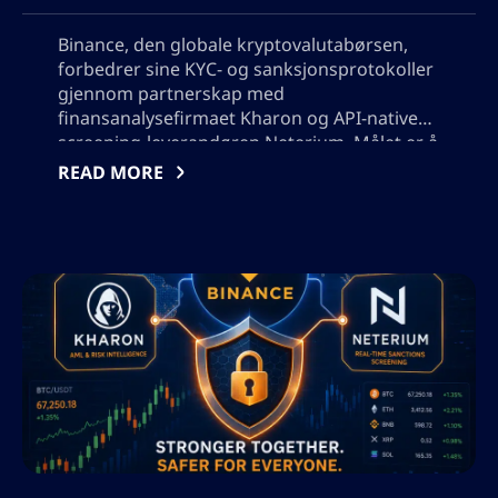
Binance, den globale kryptovalutabørsen,
forbedrer sine KYC- og sanksjonsprotokoller
gjennom partnerskap med
finansanalysefirmaet Kharon og API-native
screening-leverandøren Neterium. Målet er å
forbedre datasløsningene og avskrekke
READ MORE
ulovlige aktiviteter på handelsplattformen.
Utviklingen følger den nylige inkluderingen
av sanksjonsrelaterte restriksjoner på
Binance, som svar på regulatoriske krav.