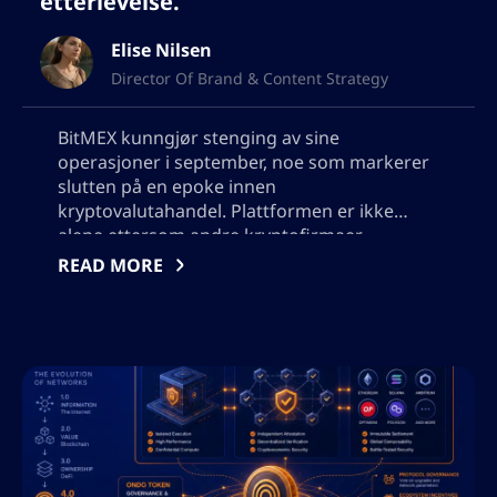
etterlevelse.
Elise Nilsen
Director Of Brand & Content Strategy
BitMEX kunngjør stenging av sine
operasjoner i september, noe som markerer
slutten på en epoke innen
kryptovalutahandel. Plattformen er ikke
alene ettersom andre kryptofirmaer,
inkludert Bitmart, også lukker på grunn av
READ MORE
problemer rundt institusjonell overholdelse,
bevis på reserver og redusert detaljhandel.
Behovet for kryss-aktivahandel signaliserer
en betydelig endring i bransjen.