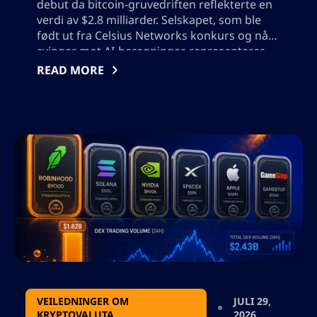
debut da bitcoin-gruvedriften reflekterte en
verdi av $2.8 milliarder. Selskapet, som ble
født ut fra Celsius Networks konkurs og nå
svinger mot AI-beregninger, representerer
Nasdaqs største direkte notering siden 2021.
READ MORE
Aksjene deres steg fra en startpris på $50, og
stengte på $62.90. Uten nye aksjer solgt eller
inntekt mottatt, reflekterer denne offentlige
noteringen en håpefull fremtid for dette
Washington-baserte selskapet.
VEILEDNINGER OM
JULI 29,
KRYPTOVALUTA
2026