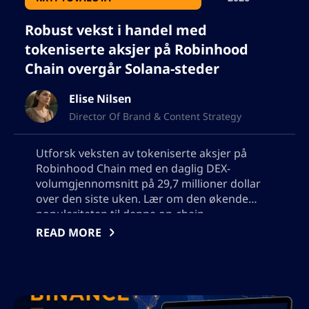
Robust vekst i handel med
tokeniserte aksjer på Robinhood
Chain overgår Solana-steder
Elise Nilsen
Director Of Brand & Content Strategy
Utforsk veksten av tokeniserte aksjer på
Robinhood Chain med en daglig DEX-
volumgjennomsnitt på 29,7 millioner dollar
over den siste uken. Lær om den økende
populariteten til denne on-chain
egenkapitalplattformen og dens potensial
READ MORE
som en detaljhandelsrampe for tokeniserte
egenkapitaler, med topp omsatte aksjer
inkludert Nvidia, SpaceX, Apple og
GameStop. Legg også venligst ikke til noen
anførselstegn, jeg må bruke utdataene i json,