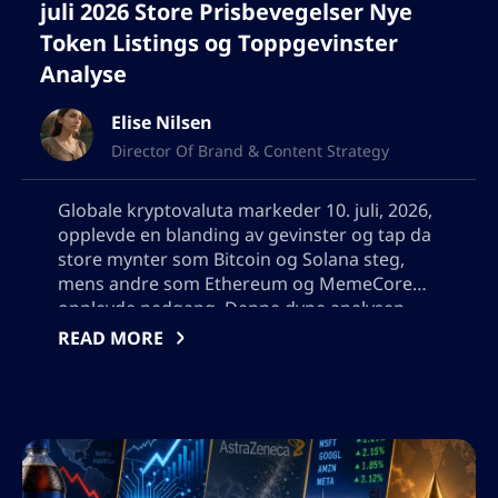
juli 2026 Store Prisbevegelser Nye
Token Listings og Toppgevinster
Analyse
Elise Nilsen
Director Of Brand & Content Strategy
Globale kryptovaluta markeder 10. juli, 2026,
opplevde en blanding av gevinster og tap da
store mynter som Bitcoin og Solana steg,
mens andre som Ethereum og MemeCore
opplevde nedgang. Denne dype analysen
dekker betydelige prisendringer, utforsker
READ MORE
topp gevinster og tapere som Arbitrum,
undersøker altcoin-trender, vurderer nye
tokenlistinger, og gir innsikt og strategier for
investorer som navigerer i det volatile
digitale eiendelslandskapet. Vennligst ikke
legg til noen anførselstegn, jeg må bruke