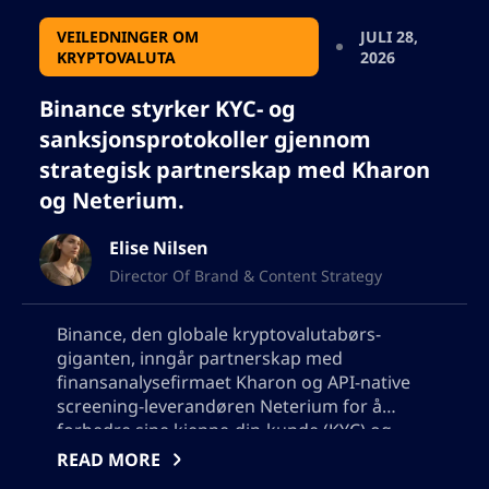
VEILEDNINGER OM
JULI 28,
KRYPTOVALUTA
2026
Binance styrker KYC- og
sanksjonsprotokoller gjennom
strategisk partnerskap med Kharon
og Neterium.
Elise Nilsen
Director Of Brand & Content Strategy
Binance, den globale kryptovalutabørs-
giganten, inngår partnerskap med
finansanalysefirmaet Kharon og API-native
screening-leverandøren Neterium for å
forbedre sine kjenne-din-kunde (KYC) og
sanksjonsprotokoller. Partnerskapet har som
READ MORE
mål å levere bransjeledende data og analyser