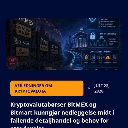
for å skjerpe sanksjonssjekking og forbedre
KYC. Samarbeidet forventes å utvikle
dataløsninger for å forhindre ulovlige
aktiviteter på krypto-trading-plattformer.
Artikkelen diskuterer videre Binance’s
handlinger med hensyn til sanksjoner mot
russiske brukere midt i Ukraina-krigen..
VEILEDNINGER OM
JULI 28,
KRYPTOVALUTA
2026
Kryptovalutabørser BitMEX og
Bitmart kunngjør nedleggelse midt i
fallende detaljhandel og behov for