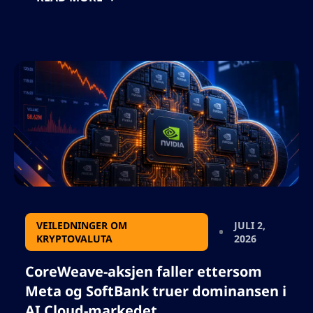
regjeringsprosedyrer for beslaglagte
kryptovalutaer, setter globale presedenser,
og fremmer Ukrainas rolle innen digital
finans og sikkerhet.
VEILEDNINGER OM
JULI 2,
KRYPTOVALUTA
2026
CoreWeave-aksjen faller ettersom
Meta og SoftBank truer dominansen i
AI Cloud-markedet