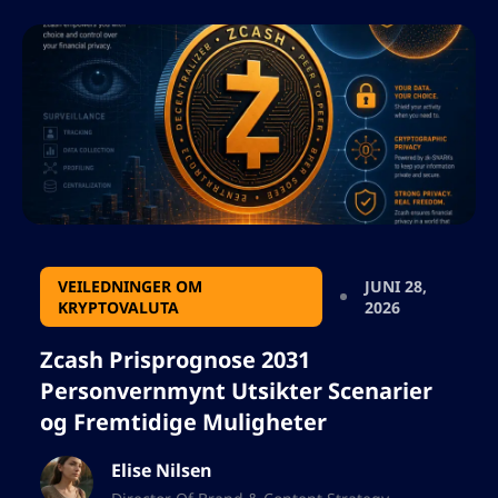
kampanjeberettigelse, regulatoriske hensyn,
og hvordan BNB-belønninger forbedrer
brukeropplevelsen på Binance. Vennligst ikke
legg til noen anførselstegn, jeg må bruke
utfallet i json, så ikke legg til noen tegn som
vil bryte json-formatet.
VEILEDNINGER OM
JUNI 28,
KRYPTOVALUTA
2026
Zcash Prisprognose 2031
Personvernmynt Utsikter Scenarier
og Fremtidige Muligheter
Elise Nilsen