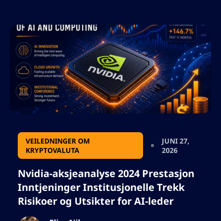
Hvilken som helst karakterer som vil
ødelegge json-format er ikke lagt til.
VEILEDNINGER OM
JUNI 27,
KRYPTOVALUTA
2026
Nvidia-aksjeanalyse 2024 Prestasjon
Inntjeninger Institusjonelle Trekk
Risikoer og Utsikter for AI-leder