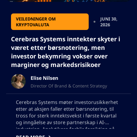
VEILEDNINGER OM
JUNI 30,
KRYPTOVALUTA
2026
Cerebras Systems inntekter skyter i
været etter børsnotering, men
investor bekymring vokser over
marginer og markedsrisikoer
Elise Nilsen
Director Of Brand & Content Strategy
Cerebras Systems møter investorusikkerhet
etter at aksjen faller etter børsnotering, til
tross for sterk inntektsvekst i første kvartal
og inngåelse av store partnerskap i AI-
industrien. Analytikere forblir forsiktige på
grunn av bekymringer rundt