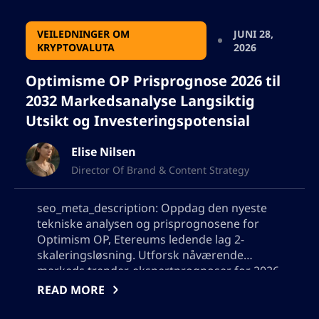
VEILEDNINGER OM
JUNI 28,
KRYPTOVALUTA
2026
Optimisme OP Prisprognose 2026 til
2032 Markedsanalyse Langsiktig
Utsikt og Investeringspotensial
Elise Nilsen
Director Of Brand & Content Strategy
seo_meta_description: Oppdag den nyeste
tekniske analysen og prisprognosene for
Optimism OP, Etereums ledende lag 2-
skaleringsløsning. Utforsk nåværende
markeds trender, ekspertprognoser for 2026
til 2032, investeringsutsikt, og nylige
READ MORE
økosystemutviklinger for å hjelpe deg å lede
dine OP crypto-investeringsbeslutninger.