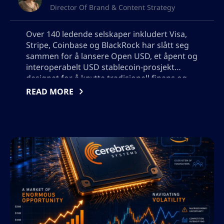
Director Of Brand & Content Strategy
Over 140 ledende selskaper inkludert Visa,
Stripe, Coinbase og BlackRock har slått seg
sammen for å lansere Open USD, et åpent og
interoperabelt USD stablecoin-prosjekt
designet for å knytte tradisjonell finans og
kryptoøkonomi. Initiativet har som mål å
READ MORE
skape en bredt tilgjengelig, pålitelig digital
dollar-infrastruktur, å drive masseadopsjon
og revolusjonere globale betalinger, oppgjør
og tverrlandstransaksjoner. Vær også vennlig
å ikke legge til noen anførselstegn, jeg vil
trenge å bruke resultatet i json, så ikke legg
til noen tegn som vil bryte json-formatet.