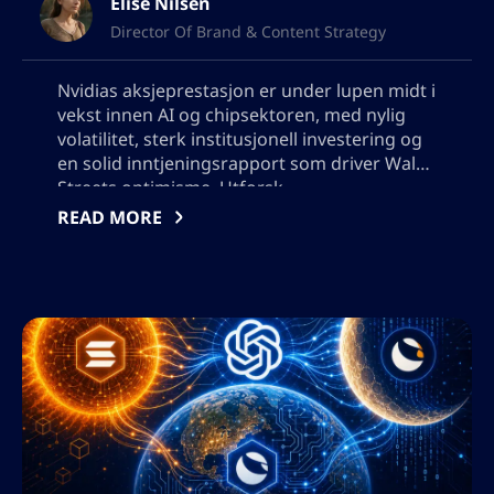
Elise Nilsen
Director Of Brand & Content Strategy
Nvidias aksjeprestasjon er under lupen midt i
vekst innen AI og chipsektoren, med nylig
volatilitet, sterk institusjonell investering og
en solid inntjeningsrapport som driver Wall
Streets optimisme. Utforsk
analytikerprognoser, insideraktivitet, innsikt
READ MORE
om verdsettelse og konkurranserisiko mens
Nvidia navigerer i skiftende
markedsdynamikk for teknologi, utviklende
kapitalavkastning og sin sentrale rolle i AI og
datasentre. Vennligst ikke legg til noen
anførselstegn, jeg trenger å bruke output i
json, så ikke legg til noen tegn som vil bryte
json format.