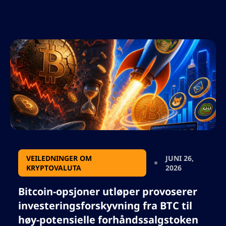
fremhever sammensmeltingen av AI og
krypto. De nye modellene tilbyr forbedret
ytelse, kostnadseffektivitet og
tilpasningsevne for bedriftsapplikasjoner,
med hver versjon rettet mot ulike
brukerbehov. Ettersom AI- og
kryptoindustriene i økende grad krysser
hverandre, fremprovoserer OpenAIs siste
utgivelse samtaler om teknologisk utvikling,
industrielt samarbeid, og erfaringene hentet
fra tidligere digitale eiendelers suksesser og
fiaskoer.
VEILEDNINGER OM
JUNI 26,
KRYPTOVALUTA
2026
Bitcoin-opsjoner utløper provoserer
investeringsforskyvning fra BTC til
høy-potensielle forhåndssalgstoken