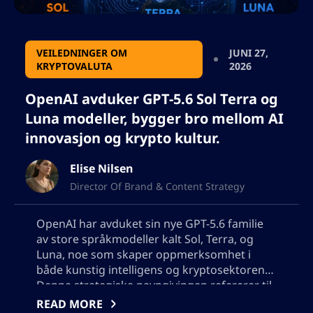
VEILEDNINGER OM
JUNI 27,
KRYPTOVALUTA
2026
OpenAI avduker GPT-5.6 Sol Terra og
Luna modeller, bygger bro mellom AI
innovasjon og krypto kultur.
Elise Nilsen
Director Of Brand & Content Strategy
OpenAI har avduket sin nye GPT-5.6 familie
av store språkmodeller kalt Sol, Terra, og
Luna, noe som skaper oppmerksomhet i
både kunstig intelligens og kryptosektorene.
Denne strategiske navngivingen refererer til
store blockchain-prosjekter og -hendelser, og
READ MORE