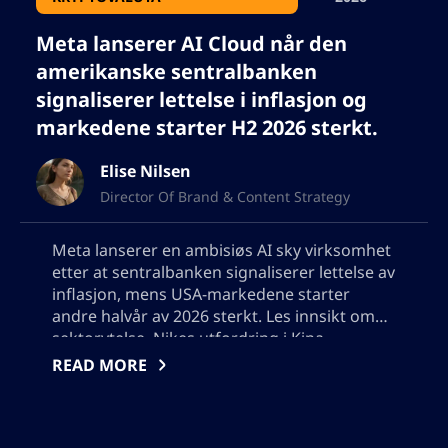
Meta lanserer AI Cloud når den
amerikanske sentralbanken
signaliserer lettelse i inflasjon og
markedene starter H2 2026 sterkt.
Elise Nilsen
Director Of Brand & Content Strategy
Meta lanserer en ambisiøs AI sky virksomhet
etter at sentralbanken signaliserer lettelse av
inflasjon, mens USA-markedene starter
andre halvår av 2026 sterkt. Les innsikt om
sektorytelse, Nikes utfordring i Kina,
oljeprisbevegelser og det økonomiske
READ MORE
utsikter som former globale
investeringsstrategier for andre halvdel av
året. Ikke tilføye noen anførselstegn, jeg må