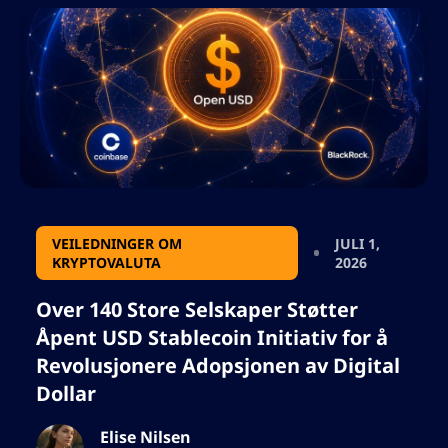
bruke resultatet i json, så ikke legg til tegn
som vil ødelegge json-format.
VEILEDNINGER OM
JULI 1,
KRYPTOVALUTA
2026
Over 140 Store Selskaper Støtter
Åpent USD Stablecoin Initiativ for å
Revolusjonere Adopsjonen av Digital
Dollar
Elise Nilsen