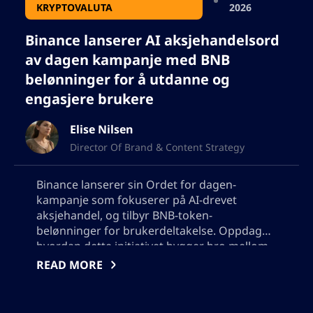
KRYPTOVALUTA
2026
Binance lanserer AI aksjehandelsord
av dagen kampanje med BNB
belønninger for å utdanne og
engasjere brukere
Elise Nilsen
Director Of Brand & Content Strategy
Binance lanserer sin Ordet for dagen-
kampanje som fokuserer på AI-drevet
aksjehandel, og tilbyr BNB-token-
belønninger for brukerdeltakelse. Oppdag
hvordan dette initiativet bygger bro mellom
kunstig intelligens og finans, promoterer
READ MORE
krypto-utdanning og øker engasjementet
samtidig som det fremhever den voksende
rollen til AI i markedets innovasjon. Lær om