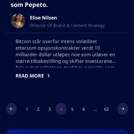
som Pepeto.
Elise Nilsen
Director Of Brand & Content Strategy
Bitcoin står overfor intens volatilitet
ettersom opsjonskontrakter verdt 10
milliarder dollar utløper, noe som utløser en
større tilbakestilling og skifter investorenes
fokus mot salgstegn med høy oppside, som
Pepeto. Utforsk Bitcoin prisprognoser, ETF
READ MORE
utstrømninger og den voksende trenden
med smarte penger som flytter seg inn i
innovative krypto-prosjekter som tilbyr
eksponentiell avkastning. Oppdag hvorfor
neste syklus kan bli ledet av
1
2
3
4
5
6
…
62
gjennombruddstegn, snarere enn
tradisjonelle utvinningstransaksjoner.
Vennligst ikke tillegg noen anførselstegn, jeg
må bruke utdataene i json, så ikke legg til