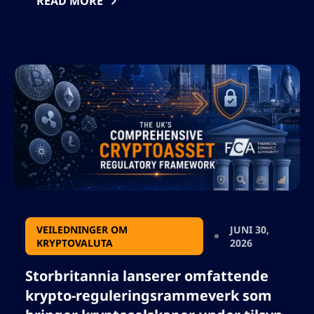
READ MORE
marginveiledning og markedsvolatilitet, med
selskapets fremtid avhengig av suksess med
skalering, lønnsomhet og virkningen av
avtaler med OpenAI og AWS. Vennligst ikke
inkluder noen anførselstegn, jeg må bruke
resultatet i json, så ikke legg til noe som vil
ødelegge json format.
VEILEDNINGER OM
JUNI 30,
KRYPTOVALUTA
2026
Storbritannia lanserer omfattende
krypto-reguleringsrammeverk som