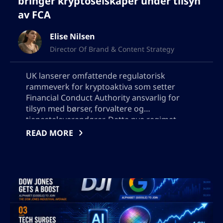
bringer kryptoselskaper under tilsyn
av FCA
Elise Nilsen
Director Of Brand & Content Strategy
UK lanserer omfattende regulatorisk
rammeverk for kryptoaktiva som setter
Financial Conduct Authority ansvarlig for
tilsyn med børser, forvaltere og
tjenesteleverandører. Dette nye regimet
stemmer overens med digitale eiendeler
READ MORE
med tradisjonelle finansielle lover, forbedrer
forbrukervern og operasjonelle standarder
og setter utfordringer for selskaper som
søker etterlevelse. Rammen har som mål å
øke markedstilliten, oppmuntre institusjonell
deltakelse og posisjonere Storbritannia som
en leder innenfor regulert digital finans.