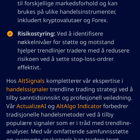
til forskjellige markedsforhold og kan
brukes på ulike handelsinstrumenter,
inkludert kryptovalutaer og Forex.
Risikostyring:
Ved å identifisere
nøkkelnivåer for støtte og motstand
hjelper trendlinjer tradere med å redusere
risikoen ved å sette stop-loss-ordrer
effektivt.
Hos
AltSignals
kompletterer vår ekspertise i
handelssignaler
trendline trading strategi ved å
tilby sanntidsinnsikt og profesjonell veiledning.
Vår
ActualizeAI
og
AltAlgo Indicator
forbedrer
tradisjonelle handelsmetoder ved å tilby
populære signaler som er i tråd med trendline-
analyser. Med vår omfattende samfunnsstøtte
og avanserte analystools kan tradere trygt