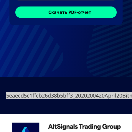
Скачать PDF-отчет
5eaecd5c1ffcb26d38b5bff3_2020200420April20Bi