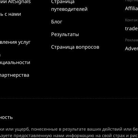
нии
AltSignals
Страница
Affili
путеводителей
ь с нами
Контак
Блог
trade
Результаты
Реклам
вления услуг
Страница вопросов
Adver
а
нциальности
партнерства
ность
ки или ущерб, понесенные в результате ваших действий или бе
ьзуете предоставленную нами информацию на свой страх и рис