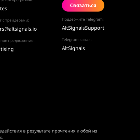
Связаться
ates
Поддержите Telegram:
т с трейдерами:
AltSignalsSupport
rs@altsignals.io
Telegram-канал:
ное предложение:
AltSignals
tising
здействия в результате прочтения любой из
к.